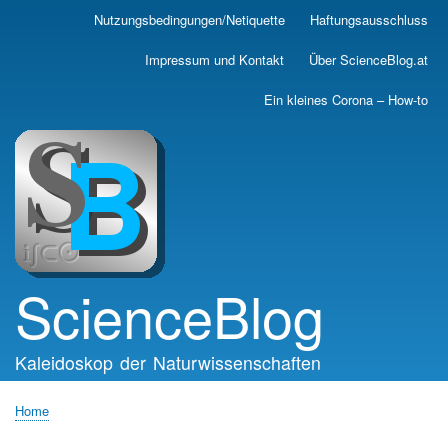
Skip
Nutzungsbedingungen/Netiquette
Haftungsausschluss
Main
to
main
navigation
Impressum und Kontakt
Über ScienceBlog.at
content
Ein kleines Corona – How-to
ScienceBlog
Kaleidoskop der Naturwissenschaften
Home
Breadcrumb