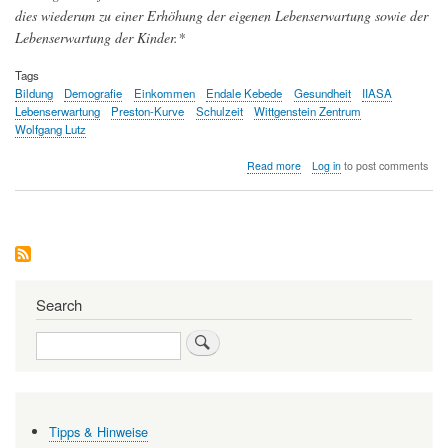
dies wiederum zu einer Erhöhung der eigenen Lebenserwartung sowie der
Lebenserwartung der Kinder.*
Tags
Bildung
Demografie
Einkommen
Endale Kebede
Gesundheit
IIASA
Lebenserwartung
Preston-Kurve
Schulzeit
Wittgenstein Zentrum
Wolfgang Lutz
about
Read more
Log in
to post comments
Bildung
entscheidender
für
die
Lebenserwartung
als
Einkommen
Search
Search
Tipps & Hinweise