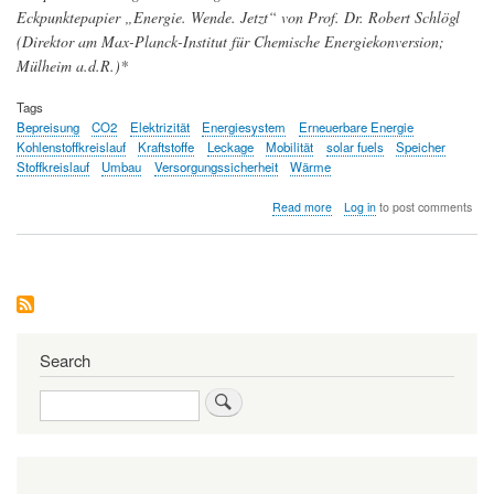
Eckpunktepapier „Energie. Wende. Jetzt“ von Prof. Dr. Robert Schlögl
(Direktor am Max-Planck-Institut für Chemische Energiekonversion;
Mülheim a.d.R.)*
Tags
Bepreisung
CO2
Elektrizität
Energiesystem
Erneuerbare Energie
Kohlenstoffkreislauf
Kraftstoffe
Leckage
Mobilität
solar fuels
Speicher
Stoffkreislauf
Umbau
Versorgungssicherheit
Wärme
about
Read more
Log in
to post comments
Energiewende
(3):
Umbau
des
Energiesystems,
Einbau
von
Stoffkreisläufen
Search
Search