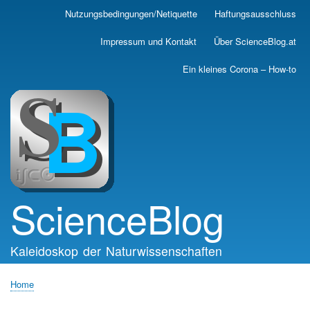
Skip
Nutzungsbedingungen/Netiquette
Haftungsausschluss
Main
to
main
navigation
Impressum und Kontakt
Über ScienceBlog.at
content
Ein kleines Corona – How-to
ScienceBlog
Kaleidoskop der Naturwissenschaften
Home
Breadcrumb