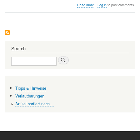
about
Read more
Log in
to post comments
Quid
pro
quo?
Zur
Einsparung
des
Wissenschaftsministeriums
Search
Search
Tipps & Hinweise
Verlautbarungen
Artikel sortiert nach…