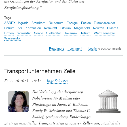
die Grundlagen der Kernfusion und den Status der
Kernfusionsforschung.*
Tags
ASDEX Upgrade
Atomkern
Deuterium
Energie
Fusion
Fusionsreaktor
Helium
Iter
Kernfusion
Kernkraft
Lithium
Magnetfeld
Neutron
Plasma
Proton
radioaktiv
Sonne
Stellarator
Tokamak
Tritium
Wärmeenergie
Wasserstoff
about
Read more
1 comment
Log in
to post comments
Die
Sonne
im
Tank
Transportunternehmen Zelle
-
Fusionsforschung
Fr, 11.10.2013 - 18:52 —
Inge Schuster
Die Verleihung des diesjährigen
Nobelpreises für Medizin oder
Physiologie an James E. Rothman,
Randy W. Schekman und Thomas C.
Südhof, zeichnet deren Entdeckungen
zu einem essentiellen Transportsystem in unseren Zellen aus, nämlich die