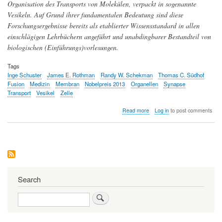
Organisation des Transports von Molekülen, verpackt in sogenannte
Vesikeln. Auf Grund ihrer fundamentalen Bedeutung sind diese
Forschungsergebnisse bereits als etablierter Wissensstandard in allen
einschlägigen Lehrbüchern angeführt und unabdingbarer Bestandteil von
biologischen (Einführungs)vorlesungen.
Tags
Inge Schuster
James E. Rothman
Randy W. Schekman
Thomas C. Südhof
Fusion
Medizin
Membran
Nobelpreis 2013
Organellen
Synapse
Transport
Vesikel
Zelle
about
Read more
Log in
to post comments
Transportunternehmen
Zelle
Search
Search