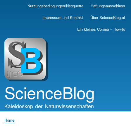
Skip
Nutzungsbedingungen/Netiquette
Haftungsausschluss
Main
to
main
navigation
Impressum und Kontakt
Über ScienceBlog.at
content
Ein kleines Corona – How-to
ScienceBlog
Kaleidoskop der Naturwissenschaften
Home
Breadcrumb