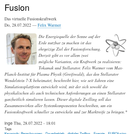
Fusion
Das virtuelle Fusionskraftwerk
Do, 28.07.2022 —
Felix Warmer
Die Energiequelle der Sonne auf der
Erde nutzbar zu machen ist das
ehrgeizige Ziel der Fusionsforschung.
Derzeit gibt es vor allem zwei
mögliche Varianten, ein Kraftwerk zu realisieren:
Tokamak und Stellarator. Felix Warmer vom Max-
Planck-Institut für Plasma Physik (Greifswald), das den Stellarator
Wendelstein 7-X beheimatet, beschreibt hier, wie seit Jahren eine
Simulationsplattform entwickelt wird, mit der sich sowohl die
physikalischen als auch technischen Anforderungen an einen Stellarator
ganzheitlich simulieren lassen. Dieser digitale Zwilling soll das
Zusammenwirken aller Systemkomponenten beschreiben, um ein
Fusionskraftwerk schneller zu entwickeln und zur Marktreife zu bringen.*
inge
Thu, 28.07.2022 - 18:01
Tags
Keywords: Berechnungen
Dauerbetrieb
digitaler Zwilling
Energie
EUROfusion