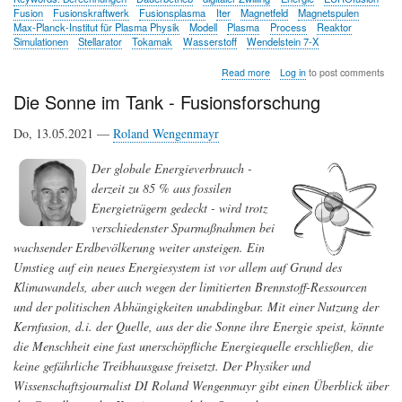
Fusion
Fusionskraftwerk
Fusionsplasma
Iter
Magnetfeld
Magnetspulen
Max-Planck-Institut für Plasma Physik
Modell
Plasma
Process
Reaktor
Simulationen
Stellarator
Tokamak
Wasserstoff
Wendelstein 7-X
about
Read more
Log in
to post comments
Das
Die Sonne im Tank - Fusionsforschung
virtuelle
Fusionskraftwerk
Do, 13.05.2021 —
Roland Wengenmayr
Der globale Energieverbrauch -
derzeit zu 85 % aus fossilen
Energieträgern gedeckt - wird trotz
verschiedenster Sparmaßnahmen bei
wachsender Erdbevölkerung weiter ansteigen. Ein
Umstieg auf ein neues Energiesystem ist vor allem auf Grund des
Klimawandels, aber auch wegen der limitierten Brennstoff-Ressourcen
und der politischen Abhängigkeiten unabdingbar. Mit einer Nutzung der
Kernfusion, d.i. der Quelle, aus der die Sonne ihre Energie speist, könnte
die Menschheit eine fast unerschöpfliche Energiequelle erschließen, die
keine gefährliche Treibhausgase freisetzt. Der Physiker und
Wissenschaftsjournalist DI Roland Wengenmayr gibt einen Überblick über