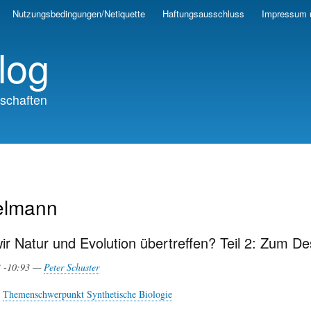
Skip
Nutzungsbedingungen/Netiquette
Haftungsausschluss
Impressum 
to
main
log
content
schaften
elmann
r Natur und Evolution übertreffen? Teil 2: Zum De
3 -10:93 —
Peter Schuster
Themenschwerpunkt Synthetische Biologie