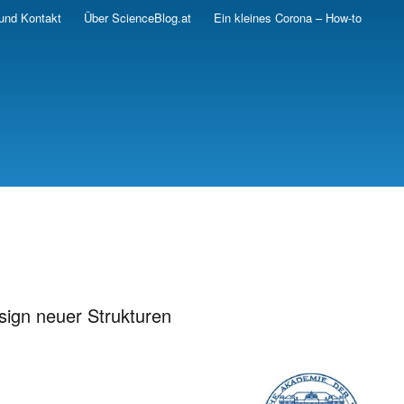
und Kontakt
Über ScienceBlog.at
Ein kleines Corona – How-to
sign neuer Strukturen