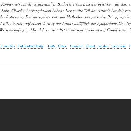
Können wir mit der Synthetischen Biologie etwas Besseres bewirken, als das, 
Jahrmilliarden hervorgebracht haben? Der zweite Teil des Artikels handelt von 
es Rationalen Design, andererseits mit Methoden, die nach den Prinzipien der
 Artikel basiert auf einem Vortrag des Autors anläßlich des Symposiums über Sy
issenschaften im Mai d.J. veranstaltet wurde und erscheint auf Grund seiner L
Evolution
Rationales Design
RNA
Selex
Sequenz
Serial-Transfer Experiment
S