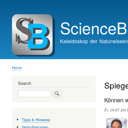
Main
navigation
ScienceB
Kaleidoskop der Naturwissen
Home
Breadcrumb
Spieg
Search
Search
Können wi
Fr, 19.07.201
Tipps & Hinweise
Verlautbarungen