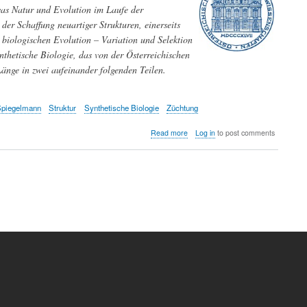
was Natur und Evolution im Laufe der
der Schaffung neuartiger Strukturen, einerseits
 biologischen Evolution – Variation und Selektion
nthetische Biologie, das von der Österreichischen
änge in zwei aufeinander folgenden Teilen.
piegelmann
Struktur
Synthetische Biologie
Züchtung
about
Read more
Log in
to post comments
Können
wir
Natur
und
Evolution
übertreffen?
Teil
2:
Zum
Design
neuer
Strukturen