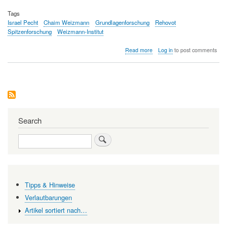
Tags
Israel Pecht
Chaim Weizmann
Grundlagenforschung
Rehovot
Spitzenforschung
Weizmann-Institut
about
Read more
Log in
to post comments
Das
Weizmann-
Institut
—
Spitzenforschung
im
Garten
Eden
Search
Search
Tipps & Hinweise
Verlautbarungen
Artikel sortiert nach…