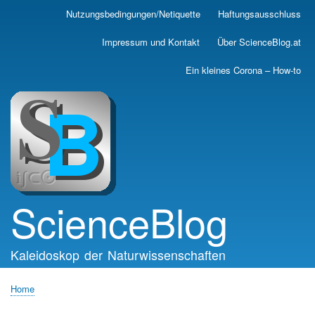
Skip
Nutzungsbedingungen/Netiquette
Haftungsausschluss
Main
to
main
navigation
Impressum und Kontakt
Über ScienceBlog.at
content
Ein kleines Corona – How-to
ScienceBlog
Kaleidoskop der Naturwissenschaften
Home
Breadcrumb