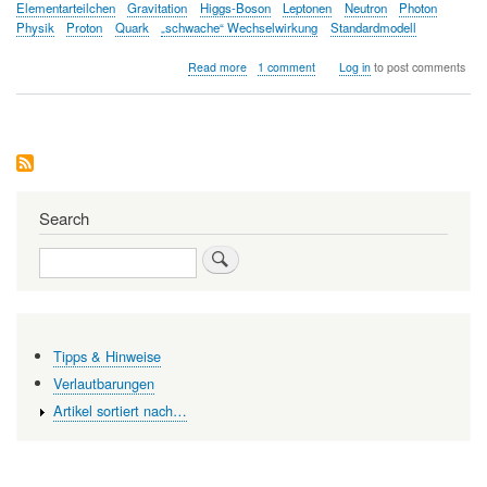
Elementarteilchen
Gravitation
Higgs-Boson
Leptonen
Neutron
Photon
Physik
Proton
Quark
„schwache“ Wechselwirkung
Standardmodell
about
Read more
1 comment
Log in
to post comments
Woraus
unsere
Welt
besteht
und
was
sie
zusammenhält.
Search
Teil
1:
Search
Ein
Zoo
aus
Elementarteilchen
Tipps & Hinweise
Verlautbarungen
Artikel sortiert nach…