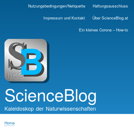
Skip
Nutzungsbedingungen/Netiquette
Haftungsausschluss
Main
to
main
navigation
Impressum und Kontakt
Über ScienceBlog.at
content
Ein kleines Corona – How-to
ScienceBlog
Kaleidoskop der Naturwissenschaften
Home
Breadcrumb