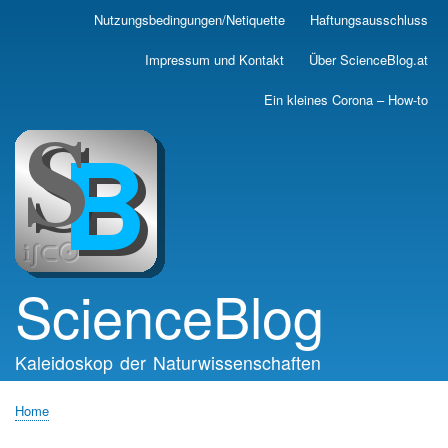
Skip
Nutzungsbedingungen/Netiquette
Haftungsausschluss
Main
to
main
navigation
Impressum und Kontakt
Über ScienceBlog.at
content
Ein kleines Corona – How-to
ScienceBlog
Kaleidoskop der Naturwissenschaften
Home
Breadcrumb