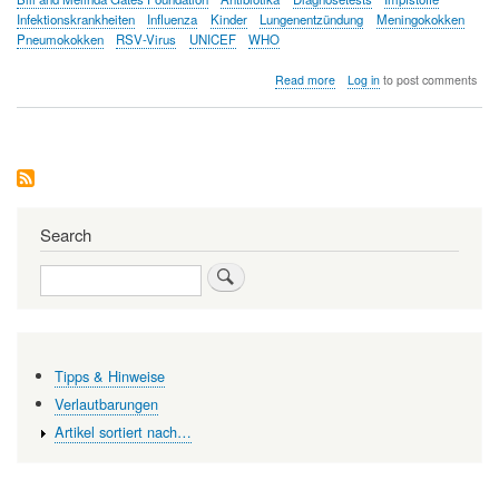
Infektionskrankheiten
Influenza
Kinder
Lungenentzündung
Meningokokken
Pneumokokken
RSV-Virus
UNICEF
WHO
about
Read more
Log in
to post comments
Der
Kampf
gegen
Lungenentzündung
Search
Search
Tipps & Hinweise
Verlautbarungen
Artikel sortiert nach…