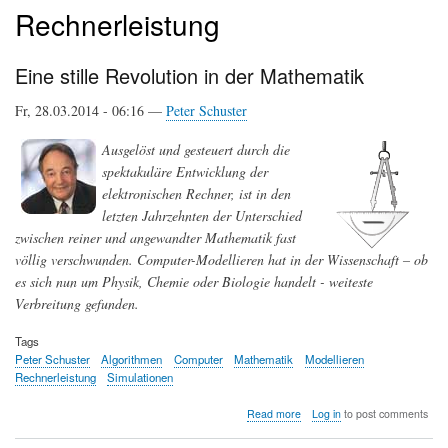
Rechnerleistung
Eine stille Revolution in der Mathematik
Fr, 28.03.2014 - 06:16 —
Peter Schuster
Ausgelöst und gesteuert durch die
spektakuläre Entwicklung der
elektronischen Rechner, ist in den
letzten Jahrzehnten der Unterschied
zwischen reiner und angewandter Mathematik fast
völlig verschwunden. Computer-Modellieren hat in der Wissenschaft – ob
es sich nun um Physik, Chemie oder Biologie handelt - weiteste
Verbreitung gefunden.
Tags
Peter Schuster
Algorithmen
Computer
Mathematik
Modellieren
Rechnerleistung
Simulationen
about
Read more
Log in
to post comments
Eine
stille