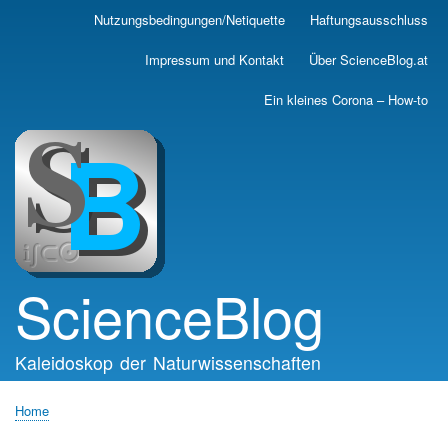
Skip
Nutzungsbedingungen/Netiquette
Haftungsausschluss
Main
to
main
navigation
Impressum und Kontakt
Über ScienceBlog.at
content
Ein kleines Corona – How-to
ScienceBlog
Kaleidoskop der Naturwissenschaften
Home
Breadcrumb