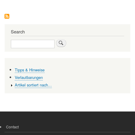
Revolution
in
der
Mathematik
Search
Search
Tipps & Hinweise
Verlautbarungen
Artikel sortiert nach…
Contact
FOOTER