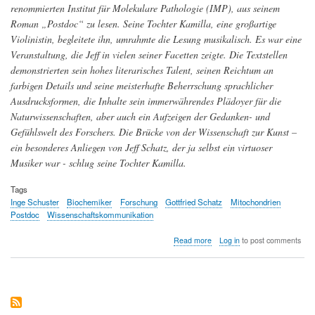
renommierten Institut für Molekulare Pathologie (IMP), aus seinem
Roman „Postdoc“ zu lesen. Seine Tochter Kamilla, eine großartige
Violinistin, begleitete ihn, umrahmte die Lesung musikalisch. Es war eine
Veranstaltung, die Jeff in vielen seiner Facetten zeigte. Die Textstellen
demonstrierten sein hohes literarisches Talent, seinen Reichtum an
farbigen Details und seine meisterhafte Beherrschung sprachlicher
Ausdrucksformen, die Inhalte sein immerwährendes Plädoyer für die
Naturwissenschaften, aber auch ein Aufzeigen der Gedanken- und
Gefühlswelt des Forschers. Die Brücke von der Wissenschaft zur Kunst –
ein besonderes Anliegen von Jeff Schatz, der ja selbst ein virtuoser
Musiker war - schlug seine Tochter Kamilla.
Tags
Inge Schuster
Biochemiker
Forschung
Gottfried Schatz
Mitochondrien
Postdoc
Wissenschaftskommunikation
about
Read more
Log in
to post comments
Gottfried
Schatz
(1936
–
2015)
Charismatischer