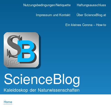
Skip
Nutzungsbedingungen/Netiquette
Haftungsausschluss
Main
to
main
navigation
Impressum und Kontakt
Über ScienceBlog.at
content
Ein kleines Corona – How-to
ScienceBlog
Kaleidoskop der Naturwissenschaften
Home
Breadcrumb