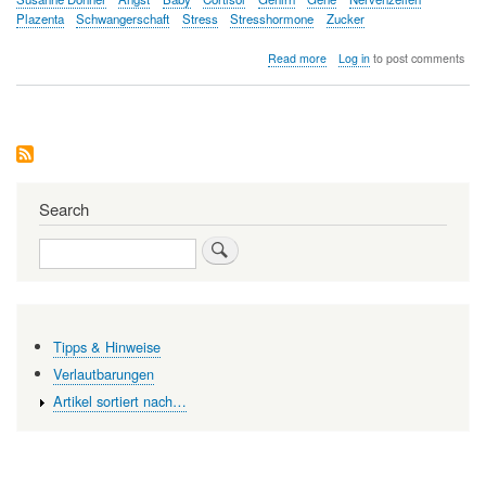
Plazenta
Schwangerschaft
Stress
Stresshormone
Zucker
about
Read more
Log in
to post comments
Wie
die
Schwangere,
so
die
Kinder
Search
Search
Tipps & Hinweise
Verlautbarungen
Artikel sortiert nach…