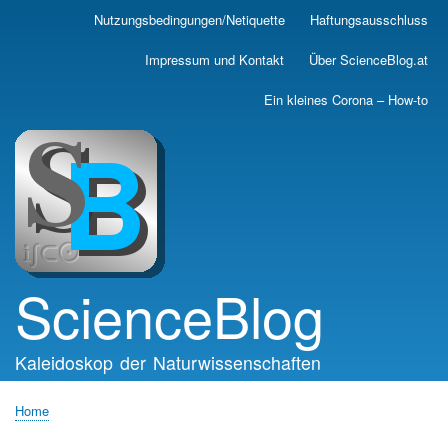
Skip
Nutzungsbedingungen/Netiquette
Haftungsausschluss
Main
to
main
navigation
Impressum und Kontakt
Über ScienceBlog.at
content
Ein kleines Corona – How-to
ScienceBlog
Kaleidoskop der Naturwissenschaften
Home
Breadcrumb