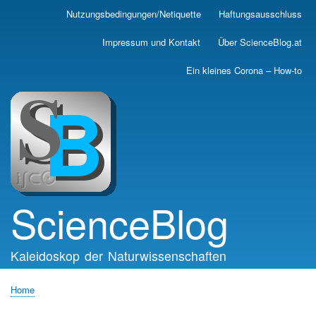
Skip
Nutzungsbedingungen/Netiquette
Haftungsausschluss
Main
to
main
navigation
Impressum und Kontakt
Über ScienceBlog.at
content
Ein kleines Corona – How-to
ScienceBlog
Kaleidoskop der Naturwissenschaften
Home
Breadcrumb