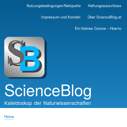
Skip
Nutzungsbedingungen/Netiquette
Haftungsausschluss
Main
to
main
navigation
Impressum und Kontakt
Über ScienceBlog.at
content
Ein kleines Corona – How-to
ScienceBlog
Kaleidoskop der Naturwissenschaften
Home
Breadcrumb