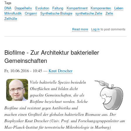
Tags
DNA
Doppelhelix
Evolution
Faltung
Kompartiment
Komponenten
Leben
Mikrofluidik
Origami
Synthetische Biologie
synthetische Zelle
Zelle
Zellhülle
about
Read more
Log in
to post comments
Das
Puzzle
des
Lebens:
Biofilme - Zur Architektur bakterieller
Vom
Gemeinschaften
Bau
einer
synthetischen
Fr, 10.06.2016 - 10:45 —
Knut Drescher
Zelle
Viele bakterielle Spezies besiedeln
Oberflächen und bilden dicht
gepackte Gemeinschaften, die als
Biofilme bezeichnet werden. Solche
Biofilme sind resistent gegen Antibiotika und
machen einen Großteil der globalen bakteriellen Biomasse aus. Der
Biophysiker Knut Drescher (Univ. Prof. und Forschungsgruppenleiter am
Max-Planck-Institut für terrestrische Mikrobiologie in Marburg)