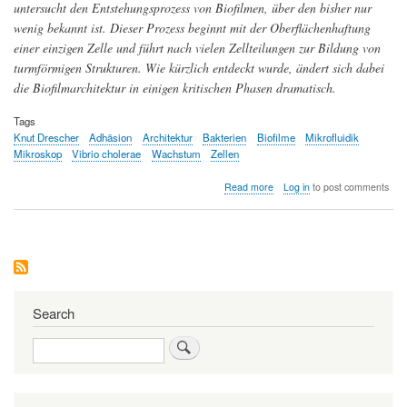
untersucht den Entstehungsprozess von Biofilmen, über den bisher nur
wenig bekannt ist. Dieser Prozess beginnt mit der Oberflächenhaftung
einer einzigen Zelle und führt nach vielen Zellteilungen zur Bildung von
turmförmigen Strukturen. Wie kürzlich entdeckt wurde, ändert sich dabei
die Biofilmarchitektur in einigen kritischen Phasen dramatisch.
Tags
Knut Drescher
Adhäsion
Architektur
Bakterien
Biofilme
Mikrofluidik
Mikroskop
Vibrio cholerae
Wachstum
Zellen
about
Read more
Log in
to post comments
Biofilme
-
Zur
Architektur
bakterieller
Gemeinschaften
Search
Search