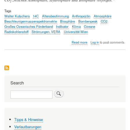
2
Tags
Walter Kutschera
14C
Altersbestimmung
Anthropozän
Atmosphäre
Beschleunigermassenspektrometrie
Biosphäre
Bombenpeak
CO2
Großes Ozeanisches Förderband
Indikator
Klima
Ozeane
Radiokohlenstoff
Strömungen. VERA
Universität Wien
about
Read more
Log in
to post comments
Radiokohlenstoff
als
Indikator
für
Umweltveränderungen
im
Anthropozän
Search
Search
Tipps & Hinweise
Verlautbarungen