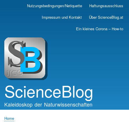
Skip
Nutzungsbedingungen/Netiquette
Haftungsausschluss
Main
to
main
navigation
Impressum und Kontakt
Über ScienceBlog.at
content
Ein kleines Corona – How-to
ScienceBlog
Kaleidoskop der Naturwissenschaften
Home
Breadcrumb