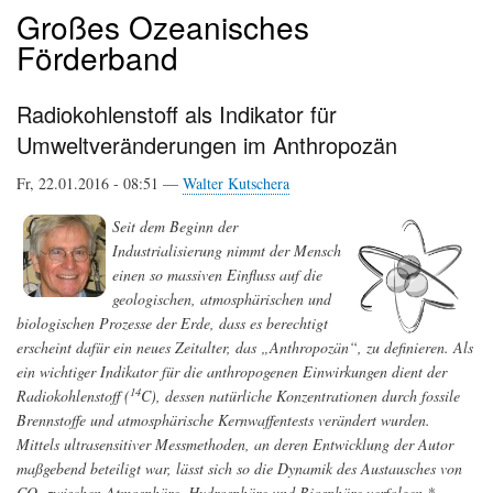
Großes Ozeanisches
Förderband
Radiokohlenstoff als Indikator für
Umweltveränderungen im Anthropozän
Fr, 22.01.2016 - 08:51 —
Walter Kutschera
Seit dem Beginn der
Industrialisierung nimmt der Mensch
einen so massiven Einfluss auf die
geologischen, atmosphärischen und
biologischen Prozesse der Erde, dass es berechtigt
erscheint dafür ein neues Zeitalter, das „Anthropozän“, zu definieren. Als
ein wichtiger Indikator für die anthropogenen Einwirkungen dient der
14
Radiokohlenstoff (
C), dessen natürliche Konzentrationen durch fossile
Brennstoffe und atmosphärische Kernwaffentests verändert wurden.
Mittels ultrasensitiver Messmethoden, an deren Entwicklung der Autor
maßgebend beteiligt war, lässt sich so die Dynamik des Austausches von
CO
zwischen Atmosphäre, Hydrosphäre und Biosphäre verfolgen.*