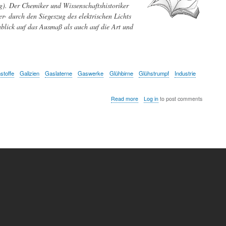
. Der Chemiker und Wissenschaftshistoriker
r- durch den Siegeszug des elektrischen Lichts
nblick auf das Ausmaß als auch auf die Art und
stoffe
Galizien
Gaslaterne
Gaswerke
Glühbirne
Glühstrumpf
Industrie
about
Read more
Log in
to post comments
Als
fossile
Brennstoffe
in
Österreich
Einzug
hielten