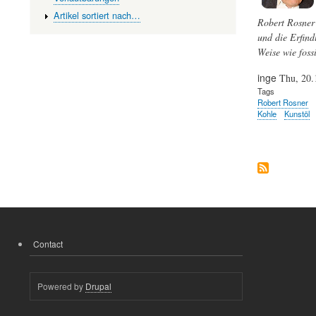
Artikel sortiert nach…
Robert Rosner 
und die Erfind
Weise wie fossi
inge
Thu, 20.
Tags
Robert Rosner
Kohle
Kunstöl
Contact
FOOTER
MENU
Powered by
Drupal