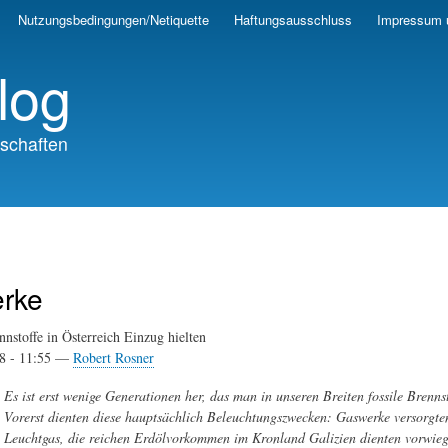
Skip
Nutzungsbedingungen/Netiquette
Haftungsausschluss
Impressum 
to
main
log
content
schaften
rke
nnstoffe in Österreich Einzug hielten
18 - 11:55 —
Robert Rosner
Es ist erst wenige Generationen her, das man in unseren Breiten fossile Brenns
Vorerst dienten diese hauptsächlich Beleuchtungszwecken: Gaswerke versorgten
Leuchtgas, die reichen Erdölvorkommen im Kronland Galizien dienten vorwie