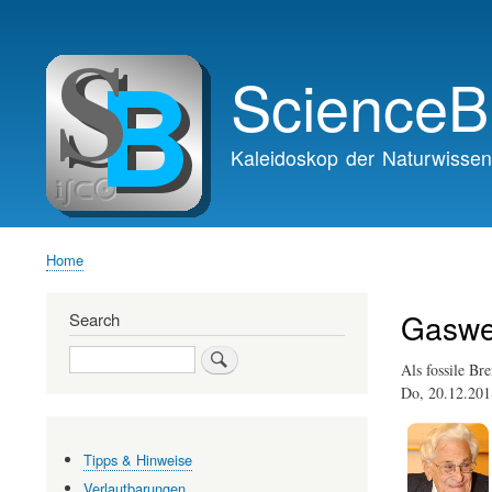
Main
navigation
ScienceB
Kaleidoskop der Naturwissen
Home
Breadcrumb
Gaswe
Search
Search
Als fossile Bre
Do, 20.12.20
Tipps & Hinweise
Verlautbarungen