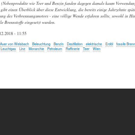
(Nebenprodukte wie Teer und Benzin fanden dagegen damals kaum Verwendung)
gibt einen Überblick über diese Entwicklung, die bereits einige Jahrzehnte späte
ung des Verbrennungsmotors - eine völlige Wende erfahren sollte, sowohl in Hi
le Brennstoffe eingesetzt wurden.
12.2018 - 11:55
Auer von Welsbach
Beleuchtung
Benzin
Destillation
elektrische
Erdöl
fossile Brenn
Leuchtgas
Linz
Monarchie
Petroleum
Raffinerie
Teer
Wien