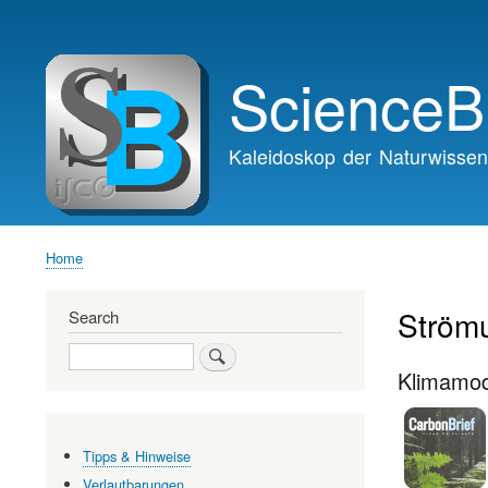
Main
navigation
ScienceB
Kaleidoskop der Naturwissen
Home
Breadcrumb
Ström
Search
Search
Klimamod
Tipps & Hinweise
Verlautbarungen