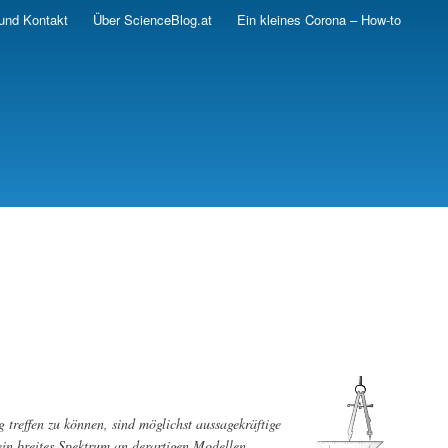
und Kontakt
Über ScienceBlog.at
Ein kleines Corona – How-to
effen zu können, sind möglichst aussagekräftige
in breites Spektrum an derartigen Modellen