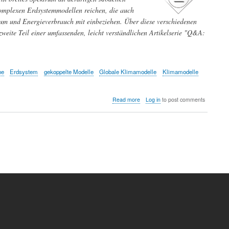
hkomplexen Erdsystemmodellen reichen, die auch
tum und Energieverbrauch mit einbeziehen. Über diese verschiedenen
 zweite Teil einer umfassenden, leicht verständlichen Artikelserie "Q&A:
he
Erdsystem
gekoppelte Modelle
Globale Klimamodelle
Klimamodelle
about
Read more
Log in
to post comments
Klimamodelle:
von
einfachen
zu
hoch
komplexen
Modellen