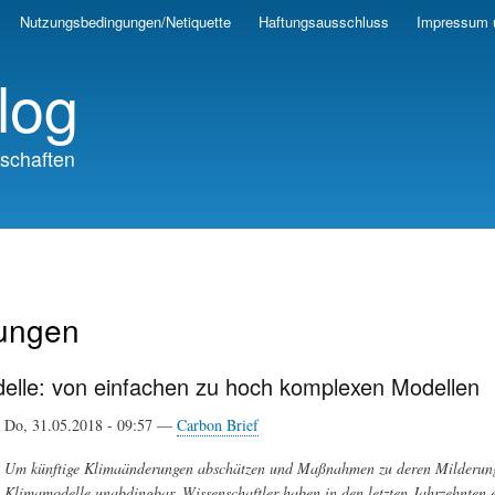
Skip
Nutzungsbedingungen/Netiquette
Haftungsausschluss
Impressum 
to
main
log
content
schaften
ungen
elle: von einfachen zu hoch komplexen Modellen
Do, 31.05.2018 - 09:57 —
Carbon Brief
Um künftige Klimaänderungen abschätzen und Maßnahmen zu deren Milderung tr
Klimamodelle unabdingbar. Wissenschaftler haben in den letzten Jahrzehnten e