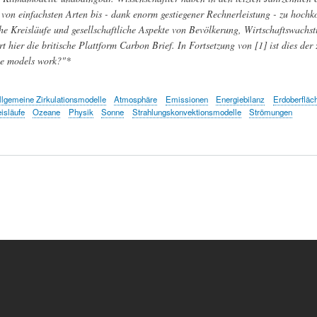
e von einfachsten Arten bis - dank enorm gestiegener Rechnerleistung - zu hoc
e Kreisläufe und gesellschaftliche Aspekte von Bevölkerung, Wirtschaftswachs
rt hier die britische Plattform Carbon Brief. In Fortsetzung von [1] ist dies der
e models work?"*
llgemeine Zirkulationsmodelle
Atmosphäre
Emissionen
Energiebilanz
Erdoberfläc
isläufe
Ozeane
Physik
Sonne
Strahlungskonvektionsmodelle
Strömungen