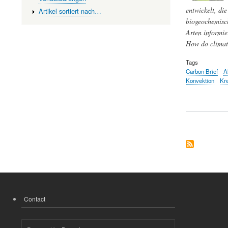
entwickelt, di
Artikel sortiert nach…
biogeochemisch
Arten informie
How do climat
Tags
Carbon Brief
A
Konvektion
Kre
Contact
FOOTER
MENU