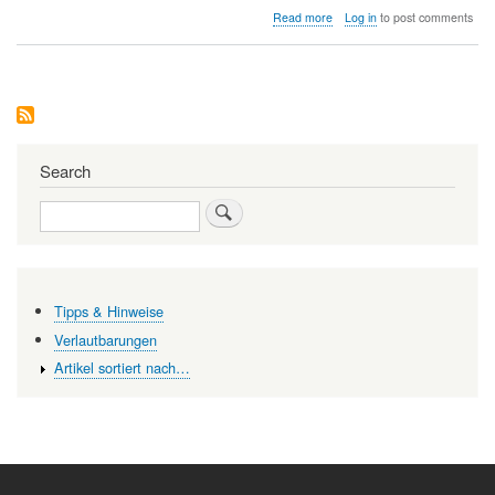
about
Read more
Log in
to post comments
Grundlagenforschung
in
Österreich:
Rekrutierung
von
Spitzenkräften
Search
Search
Tipps & Hinweise
Verlautbarungen
Artikel sortiert nach…