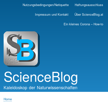
Skip
Nutzungsbedingungen/Netiquette
Haftungsausschluss
Main
to
main
navigation
Impressum und Kontakt
Über ScienceBlog.at
content
Ein kleines Corona – How-to
ScienceBlog
Kaleidoskop der Naturwissenschaften
Home
Breadcrumb