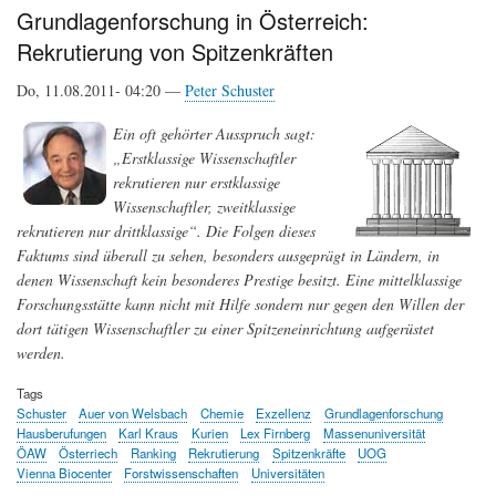
Grundlagenforschung in Österreich:
Rekrutierung von Spitzenkräften
Do, 11.08.2011- 04:20 —
Peter Schuster
Ein oft gehörter Ausspruch sagt:
„Erstklassige Wissenschaftler
rekrutieren nur erstklassige
Wissenschaftler, zweitklassige
rekrutieren nur drittklassige“. Die Folgen dieses
Faktums sind überall zu sehen, besonders ausgeprägt in Ländern, in
denen Wissenschaft kein besonderes Prestige besitzt. Eine mittelklassige
Forschungsstätte kann nicht mit Hilfe sondern nur gegen den Willen der
dort tätigen Wissenschaftler zu einer Spitzeneinrichtung aufgerüstet
werden.
Tags
Schuster
Auer von Welsbach
Chemie
Exzellenz
Grundlagenforschung
Hausberufungen
Karl Kraus
Kurien
Lex Firnberg
Massenuniversität
ÖAW
Österriech
Ranking
Rekrutierung
Spitzenkräfte
UOG
Vienna Biocenter
Forstwissenschaften
Universitäten