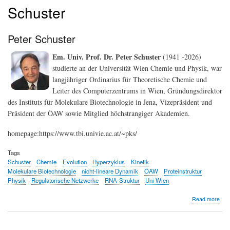
Schuster
Peter Schuster
Em. Univ. Prof. Dr. Peter Schuster
(1941 -2026)
studierte an der Universität Wien Chemie und Physik, war
langjähriger Ordinarius für Theoretische Chemie und
Leiter des Computerzentrums in Wien, Gründungsdirektor
des Instituts für Molekulare Biotechnologie in Jena, Vizepräsident und
Präsident der ÖAW sowie Mitglied höchstrangiger Akademien.
homepage:https://www.tbi.univie.ac.at/~pks/
Tags
Schuster
Chemie
Evolution
Hyperzyklus
Kinetik
Molekulare Biotechnologie
nicht-lineare Dynamik
ÖAW
Proteinstruktur
Physik
Regulatorische Netzwerke
RNA-Struktur
Uni Wien
abo
Read more
Pet
Sch