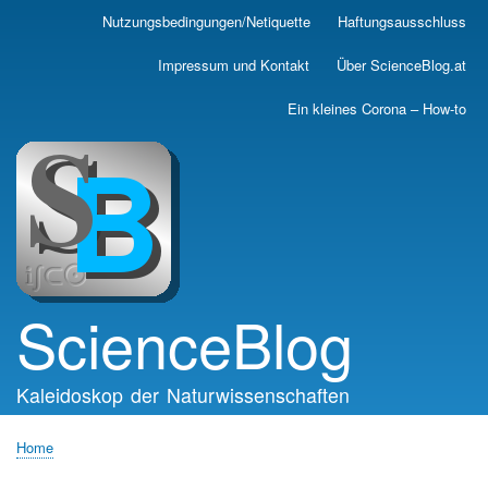
Skip
Nutzungsbedingungen/Netiquette
Haftungsausschluss
Main
to
main
navigation
Impressum und Kontakt
Über ScienceBlog.at
content
Ein kleines Corona – How-to
ScienceBlog
Kaleidoskop der Naturwissenschaften
Home
Breadcrumb