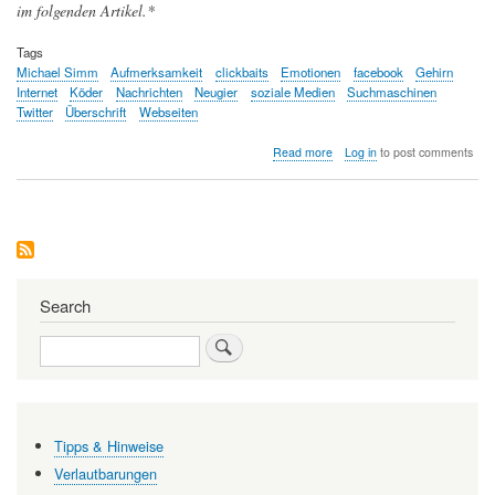
im folgenden Artikel.*
Tags
Michael Simm
Aufmerksamkeit
clickbaits
Emotionen
facebook
Gehirn
Internet
Köder
Nachrichten
Neugier
soziale Medien
Suchmaschinen
Twitter
Überschrift
Webseiten
about
Read more
Log in
to post comments
Clickbaits
–
Köder
für
unsere
Aufmerksamkeit
Search
Search
Tipps & Hinweise
Verlautbarungen