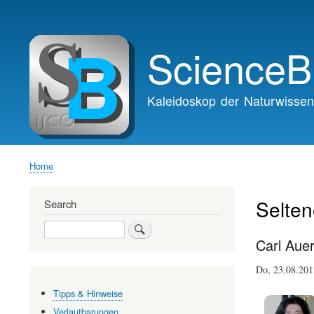
Main
navigation
ScienceB
Kaleidoskop der Naturwissen
Home
Breadcrumb
Selte
Search
Search
Carl Aue
Do, 23.08.20
Tipps & Hinweise
Verlautbarungen