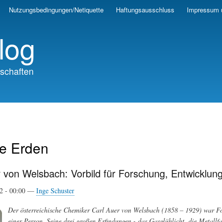
Skip
Nutzungsbedingungen/Netiquette
Haftungsausschluss
Impressum 
to
main
log
content
schaften
ne Erden
r von Welsbach: Vorbild für Forschung, Entwicklu
12 - 00:00 —
Inge Schuster
Der österreichische Chemiker Carl Auer von Welsbach (1858 – 1929) war Fo
einer Person. Seine drei großen Erfindungen - das Gasglühlicht, die Metall