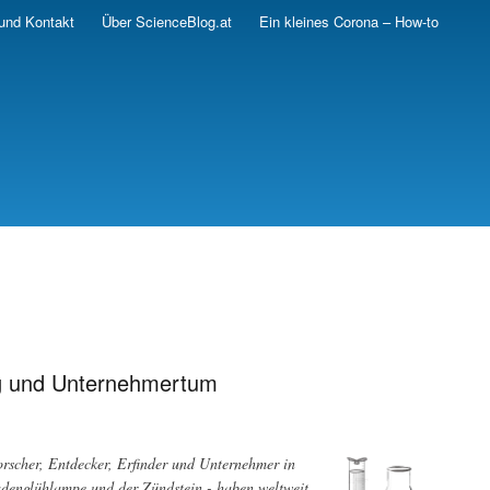
und Kontakt
Über ScienceBlog.at
Ein kleines Corona – How-to
ng und Unternehmertum
rscher, Entdecker, Erfinder und Unternehmer in
fadenglühlampe und der Zündstein - haben weltweit