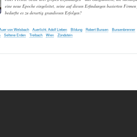
eine neue Epoche eingeleitet, seine auf diesen Erfindungen basierten Firmen
bedurfte es zu derartig grandiosen Erfolgen?
Auer von Welsbach
Auerlicht. Adolf Lieben
Bildung
Robert Bunsen
Bunsenbrenner
m
Seltene Erden
Treibach
Wien
Zündstein