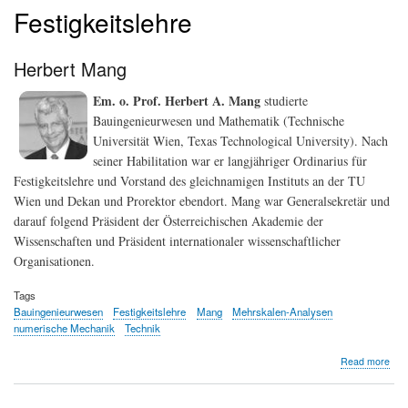
Festigkeitslehre
Herbert Mang
Em. o. Prof. Herbert A. Mang
studierte
Bauingenieurwesen und Mathematik (Technische
Universität Wien, Texas Technological University). Nach
seiner Habilitation war er langjähriger Ordinarius für
Festigkeitslehre und Vorstand des gleichnamigen Instituts an der TU
Wien und Dekan und Prorektor ebendort. Mang war Generalsekretär und
darauf folgend Präsident der Österreichischen Akademie der
Wissenschaften und Präsident internationaler wissenschaftlicher
Organisationen.
Tags
Bauingenieurwesen
Festigkeitslehre
Mang
Mehrskalen-Analysen
numerische Mechanik
Technik
abo
Read more
Her
Man