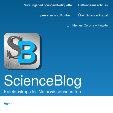
Skip
Nutzungsbedingungen/Netiquette
Haftungsausschluss
Main
to
main
navigation
Impressum und Kontakt
Über ScienceBlog.at
content
Ein kleines Corona – How-to
ScienceBlog
Kaleidoskop der Naturwissenschaften
Home
Breadcrumb