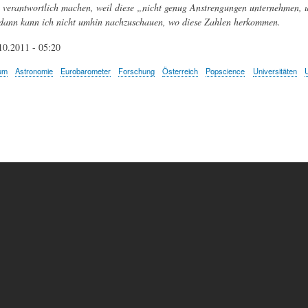
verantwortlich machen, weil diese „nicht genug Anstrengungen unternehmen, um
 dann kann ich nicht umhin nachzuschauen, wo diese Zahlen herkommen.
10.2011 - 05:20
um
Astronomie
Eurobarometer
Forschung
Österreich
Popscience
Universitäten