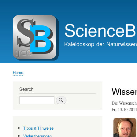
Main
navigation
ScienceB
Kaleidoskop der Naturwissen
Home
Breadcrumb
Wissen
Search
Search
Die Wissenschaf
Fr, 13.10.201
Tipps & Hinweise
Verlautbarungen