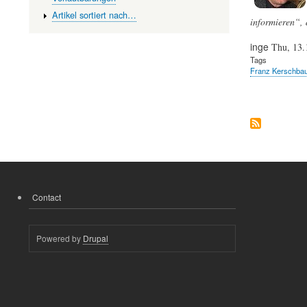
Artikel sortiert nach…
informieren“,
inge
Thu, 13.
Tags
Franz Kerschba
Contact
FOOTER
MENU
Powered by
Drupal