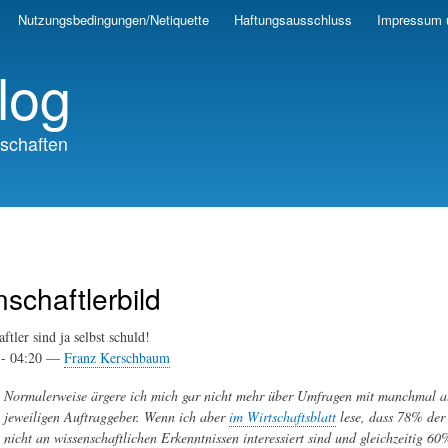
Skip
Nutzungsbedingungen/Netiquette
Haftungsausschluss
Impressum 
to
main
log
content
schaften
schaftlerbild
tler sind ja selbst schuld!
1- 04:20 —
Franz Kerschbaum
Normalerweise ärgere ich mich gar nicht mehr über Umfragen mit manchmal all
jeweiligen Auftraggeber. Wenn ich aber
im Wirtschaftsblatt
lese, dass 78% der 
nicht an wissenschaftlichen Erkenntnissen interessiert sind und gleichzeitig 60