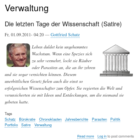
Verwaltung
Die letzten Tage der Wissenschaft (Satire)
Fr, 01.09.2011- 04:20 —
Gottfried Schatz
Leben duldet kein ungehemmtes
Wachstum. Wenn eine Spezies sich
zu sehr vermehrt, lockt sie Räuber
oder Parasiten an, die an ihr zehren
und sie sogar vernichten können. Diesem
unerbittlichen Gesetz fielen auch die einst so
erfolgreichen Wissenschafter zum Opfer. Sie regierten die Welt und
verunsicherten sie mit Ideen und Entdeckungen, um die niemand sie
gebeten hatte.
Tags
Schatz
Bürokratie
Chronoklasten
Jahresberichte
Parasiten
Politik
Portfolio
Satire
Verwaltung
about
Read more
Log in
to post comments