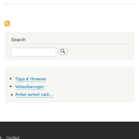
Die
letzten
Tage
der
Wissenschaft
(Satire)
Search
Search
Tipps & Hinweise
Verlautbarungen
Artikel sortiert nach…
Contact