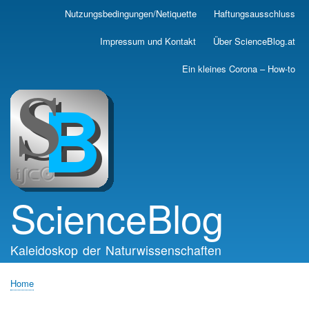
Skip
Nutzungsbedingungen/Netiquette
Haftungsausschluss
Main
to
main
navigation
Impressum und Kontakt
Über ScienceBlog.at
content
Ein kleines Corona – How-to
ScienceBlog
Kaleidoskop der Naturwissenschaften
Home
Breadcrumb