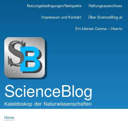
Skip
Nutzungsbedingungen/Netiquette
Haftungsausschluss
Main
to
main
navigation
Impressum und Kontakt
Über ScienceBlog.at
content
Ein kleines Corona – How-to
ScienceBlog
Kaleidoskop der Naturwissenschaften
Home
Breadcrumb