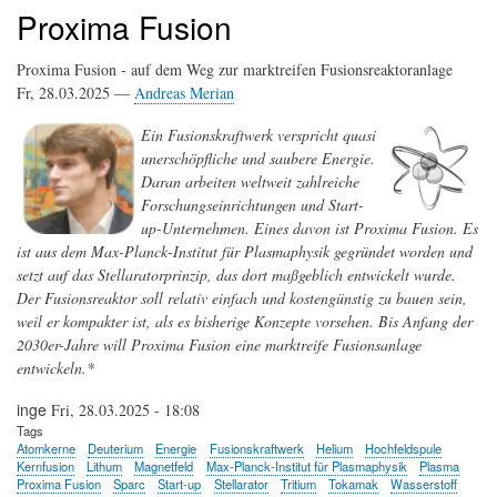
Proxima Fusion
Proxima Fusion - auf dem Weg zur marktreifen Fusionsreaktoranlage
Fr, 28.03.2025 —
Andreas Merian
Ein Fusionskraftwerk verspricht quasi
unerschöpfliche und saubere Energie.
Daran arbeiten weltweit zahlreiche
Forschungseinrichtungen und Start-
up-Unternehmen. Eines davon ist Proxima Fusion. Es
ist aus dem Max-Planck-Institut für Plasmaphysik gegründet worden und
setzt auf das Stellaratorprinzip, das dort maßgeblich entwickelt wurde.
Der Fusionsreaktor soll relativ einfach und kostengünstig zu bauen sein,
weil er kompakter ist, als es bisherige Konzepte vorsehen. Bis Anfang der
2030er-Jahre will Proxima Fusion eine marktreife Fusionsanlage
entwickeln.*
inge
Fri, 28.03.2025 - 18:08
Tags
Atomkerne
Deuterium
Energie
Fusionskraftwerk
Helium
Hochfeldspule
Kernfusion
Lithum
Magnetfeld
Max-Planck-Institut für Plasmaphysik
Plasma
Proxima Fusion
Sparc
Start-up
Stellarator
Tritium
Tokamak
Wasserstoff