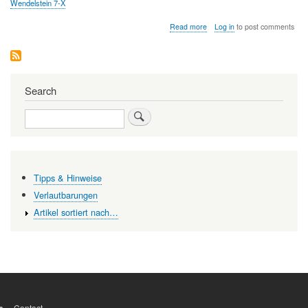
Wendelstein 7-X
about
Read more
Log in
to post comments
Proxima
Fusion
-
auf
dem
Search
Weg
zur
Search
marktreifen
Fusionsreaktoranlage
Tipps & Hinweise
Verlautbarungen
Artikel sortiert nach…
Contact