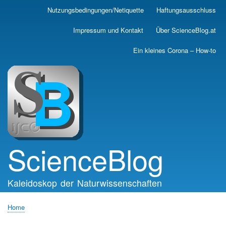
Skip
Nutzungsbedingungen/Netiquette
Haftungsausschluss
Main
to
main
navigation
Impressum und Kontakt
Über ScienceBlog.at
content
Ein kleines Corona – How-to
ScienceBlog
Kaleidoskop der Naturwissenschaften
Home
Breadcrumb