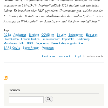
zugelassenen COVID-19- Impfstoff mRNA-1723 designt und entwickelt
haben. Er berichtet über NIH-geförderte Untersuchungen, welche aus der
Kartierung der Mutationen am Strukturmodell des viralen Spike-Proteins
Aussagen zu Wirksamkeit von Antikörpern und Vakzinen ermöglichen.*
Tags
ACE2
Antikörper
Bindung
COVID-19
Eli Lilly
Entkommen
Evolution
Fluchtkarten
Francis Collins
Immunantwort
Impfstoffe
Kartierung
Mutationen
NIH
RBD
Regeneron
Rezeptorbindungsdomäne
SARS-CoV-2
Spike-Protein
Varianten
about
Read more
1 comment
Log in
to post comments
Kartierung
von
Coronavirus-
Mutationen
-
Virusvarianten
entkommen
der
Search
Antikörper-
Behandlung
Search