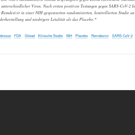
unterschiedlicher Viren. Nach ersten positiven Testungen gegen SARS-CoV-2 
Remdesivir in einer NIH-gesponserten randomisierten, kontrollierten Studie a
derherstellung und niedrigere Letalität als das Placebo.*
ebnisse
FDA
Gilead
Klinische Studie
NIH
Placebo
Remdesivir
SARS-CoV-2