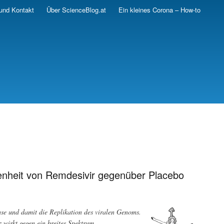
und Kontakt
Über ScienceBlog.at
Ein kleines Corona – How-to
enheit von Remdesivir gegenüber Placebo
se und damit die Replikation des viralen Genoms.
wirkt gegen ein breites Spektrum