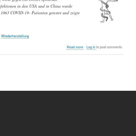
Infektionen in den USA und in China wurde
n 1063 COVID-19- Patienten getestet und zeigte
Wiederherstellung
about
Read more
Log in
to post comments
COVID-
19:
NIH-
gesponserte
Klinische
Studie
zeigt
Überlegenheit
von
Remdesivir
gegenüber
Placebo