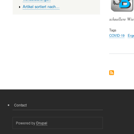
Artikel sortiert nach…
schnellere Wie
Tags
COVID-19
Erg
Contact
FOOTER
MENU
Powered by
Drupal