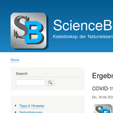
Main
navigation
ScienceB
Kaleidoskop der Naturwissen
Home
Breadcrumb
Ergeb
Search
Search
COVID-19
Do, 30.04.20
Tipps & Hinweise
Verlautbarungen