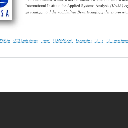
International Institute for Applied Systems Analysis
(IIASA) er
zu schützen und die nachhaltige Bewirtschaftung der enorm wic
 Wälder
CO2 Emissionen
Feuer
FLAM-Modell
Indonesien
Klima
Klimaerwärmu