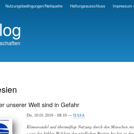
Skip
Nutzungsbedingungen/Netiquette
Haftungsausschluss
Impressum 
to
main
log
content
schaften
esien
r unserer Welt sind in Gefahr
Do, 10.01.2019 - 08:10 —
IIASA
Klimawandel und übermäßige Nutzung durch den Menschen stell
- von den kühlen Wäldern der nördlichen Breiten bis hin zu de