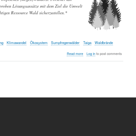
proben Lösungsansätze mit dem Ziel die Umwelt
htigen Ressource Wald sicherzustellen.*
ng
Klimawandel
Ökosystem
Sumpfregenwälder
Taiga
Waldbrände
about
Read more
Log in
to post comments
Die
Wälder
unserer
Welt
sind
in
Gefahr