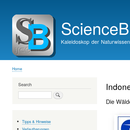
Main
navigation
ScienceB
Kaleidoskop der Naturwissen
Home
Breadcrumb
Indon
Search
Search
Die Wälde
Tipps & Hinweise
Verlautbarungen