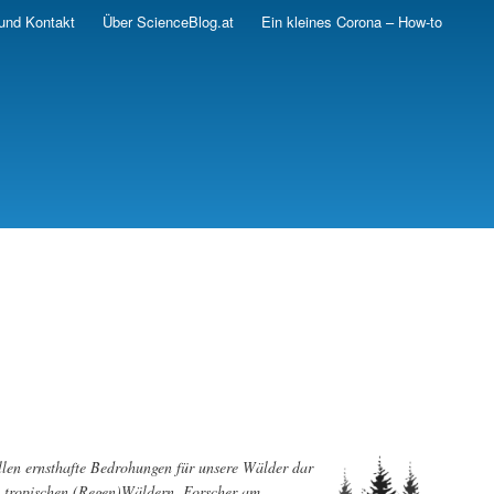
und Kontakt
Über ScienceBlog.at
Ein kleines Corona – How-to
en ernsthafte Bedrohungen für unsere Wälder dar
n tropischen (Regen)Wäldern. Forscher am