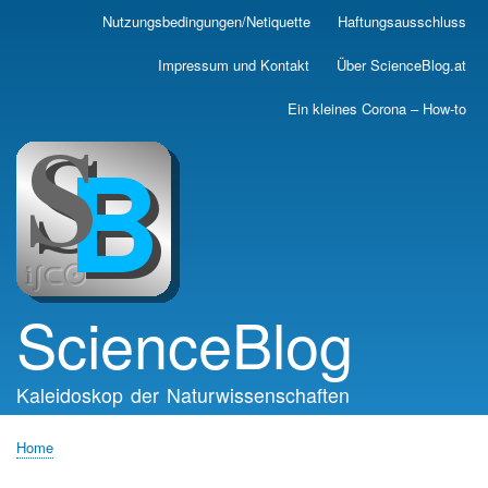
Skip
Nutzungsbedingungen/Netiquette
Haftungsausschluss
Main
to
main
navigation
Impressum und Kontakt
Über ScienceBlog.at
content
Ein kleines Corona – How-to
ScienceBlog
Kaleidoskop der Naturwissenschaften
Home
Breadcrumb