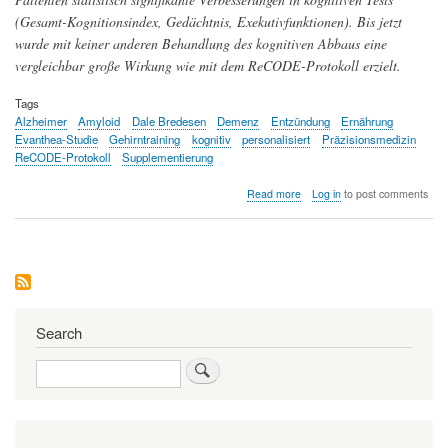
(Gesamt-Kognitionsindex, Gedächtnis, Exekutivfunktionen). Bis jetzt
wurde mit keiner anderen Behandlung des kognitiven Abbaus eine
vergleichbar große Wirkung wie mit dem ReCODE-Protokoll erzielt.
Tags
Alzheimer
Amyloid
Dale Bredesen
Demenz
Entzündung
Ernährung
Evanthea-Studie
Gehirntraining
kognitiv
personalisiert
Präzisionsmedizin
ReCODE-Protokoll
Supplementierung
about
Read more
Log in
to post comments
Mens
sana
in
corpore
sano
-
eine
multimodale,
Search
personalisierte
Strategie
Search
gegen
Demenz
zeigt
Erfolg