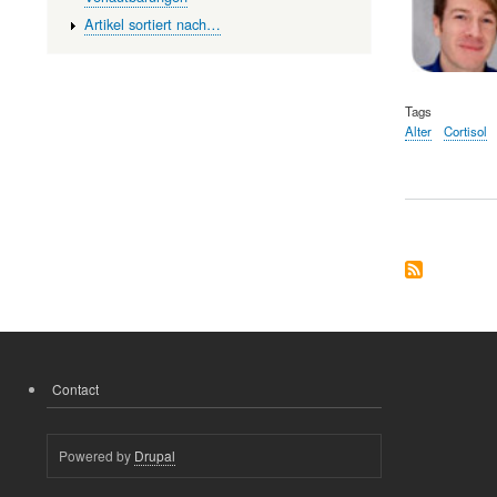
Artikel sortiert nach…
Tags
Alter
Cortisol
Contact
FOOTER
MENU
Powered by
Drupal