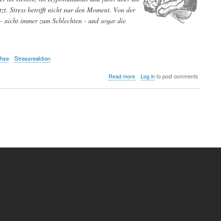
zt. Stress betrifft nicht nur den Moment. Von der
- nicht immer zum Schlechten - und sogar die
chse
Stressreaktion
about
Read more
Log in
to post comments
Die
Stressreaktion
und
ihre
Auswirkungen
auf
den
Organismus