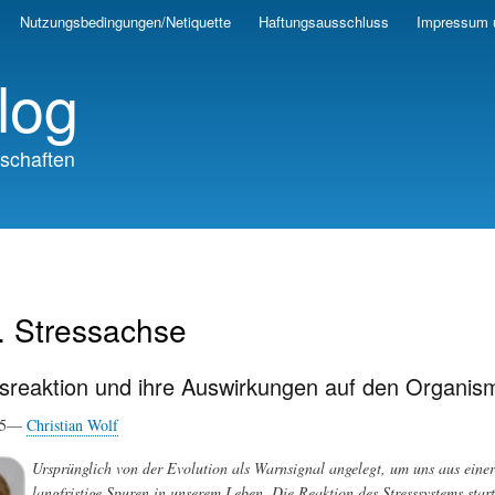
Skip
Nutzungsbedingungen/Netiquette
Haftungsausschluss
Impressum 
to
main
log
content
schaften
. Stressachse
ssreaktion und ihre Auswirkungen auf den Organis
025—
Christian Wolf
Ursprünglich von der Evolution als Warnsignal angelegt, um uns aus einer g
langfristige Spuren in unserem Leben. Die Reaktion des Stresssystems sta