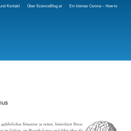
und Kontakt
Über ScienceBlog.at
Ein kleines Corona – How-to
mus
efährlichen Situation zu retten, hinterlässt Stress
rtet im Gehirn, im Hypothalamus und führt über die