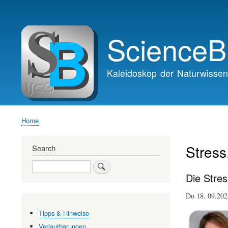
Main
navigation
ScienceB
Kaleidoskop der Naturwissen
Home
Breadcrumb
Stress
Search
Search
Die Stre
Do 18. 09.2
Tipps & Hinweise
Verlautbarungen