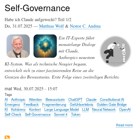
Self-Governance
Habe ich Claude aufgeweckt? Teil 1/2
Do, 31.07.2025 —
Matthias Wolf
&
Nestor C. Andina
Ein IT-Experte führt
monatelange Dialoge
mit Claude,
Anthropics neuestem
KI-System. Was als technische Neugier begann,
entwickelt sich zu einer faszinierenden Reise an die
Grenzen des Bewusstseins. Erste Folge eines zweiteiligen Berichts.
mat
Wed, 30.07.2025 - 15:07
Tags
AI
Anthropic
Attention
Bewusstsein
ChatGPT
Claude
Constitutional AI
Emergenz
Feedback
Fragmentierung
Gefühlserlebnis
Golden Gate Bridge
KI
Kohärenz
Kontext
Large Language Model
LLM
Neural Network
OpenAI
Self-Check
Self-Governance
Sonnet 4
Token
abo
Read more
Hab
ich