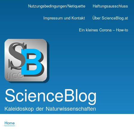
Skip
Nutzungsbedingungen/Netiquette
Haftungsausschluss
Main
to
main
navigation
Impressum und Kontakt
Über ScienceBlog.at
content
Ein kleines Corona – How-to
ScienceBlog
Kaleidoskop der Naturwissenschaften
Home
Breadcrumb