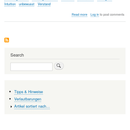
Intuition
unbewusst
Verstand
about
Read more
Log in
to post comments
Intuition
-
unbewusste
Quelle
des
Denkens
Search
Search
Tipps & Hinweise
Verlautbarungen
Artikel sortiert nach…