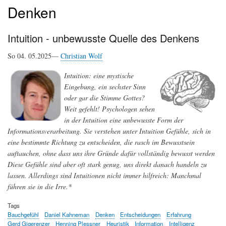
Denken
Intuition - unbewusste Quelle des Denkens
So 04. 05.2025—
Christian Wolf
Intuition: eine mystische
Eingebung, ein sechster Sinn
oder gar die Stimme Gottes?
Weit gefehlt! Psychologen sehen
in der Intuition eine unbewusste Form der
Informationsverarbeitung. Sie verstehen unter Intuition Gefühle, sich in
eine bestimmte Richtung zu entscheiden, die rasch im Bewusstsein
auftauchen, ohne dass uns ihre Gründe dafür vollständig bewusst werden
Diese Gefühle sind aber oft stark genug, uns direkt danach handeln zu
lassen. Allerdings sind Intuitionen nicht immer hilfreich: Manchmal
führen sie in die Irre.*
Tags
Bauchgefühl
Daniel Kahneman
Denken
Entscheidungen
Erfahrung
Gerd Gigerenzer
Henning Plessner
Heuristik
Information
Intelligenz