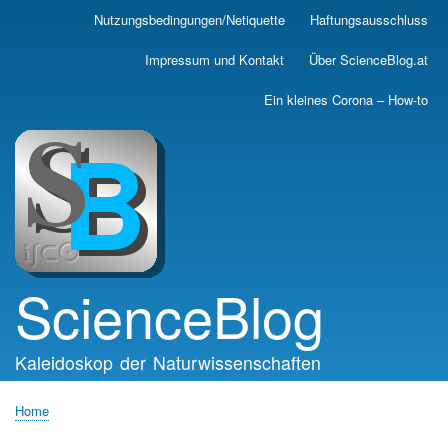
Skip
Nutzungsbedingungen/Netiquette
Haftungsausschluss
Main
to
main
navigation
Impressum und Kontakt
Über ScienceBlog.at
content
Ein kleines Corona – How-to
ScienceBlog
Kaleidoskop der Naturwissenschaften
Home
Breadcrumb