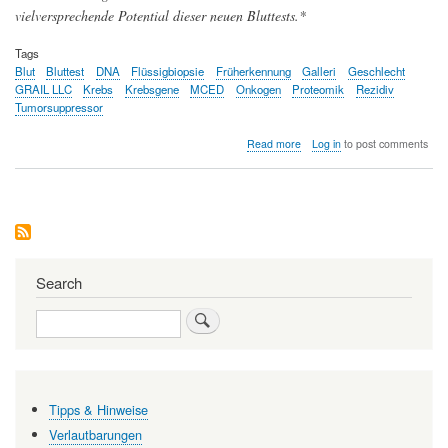
vielversprechende Potential dieser neuen Bluttests.*
Tags
Blut
Bluttest
DNA
Flüssigbiopsie
Früherkennung
Galleri
Geschlecht
GRAIL LLC
Krebs
Krebsgene
MCED
Onkogen
Proteomik
Rezidiv
Tumorsuppressor
about
Read more
Log in
to post comments
Bluttests
zur
Früherkennung
von
Krebserkrankungen
kündigen
sich
an
Search
Search
Tipps & Hinweise
Verlautbarungen