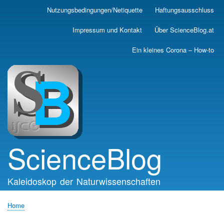
Skip
Nutzungsbedingungen/Netiquette
Haftungsausschluss
Main
to
main
navigation
Impressum und Kontakt
Über ScienceBlog.at
content
Ein kleines Corona – How-to
ScienceBlog
Kaleidoskop der Naturwissenschaften
Home
Breadcrumb