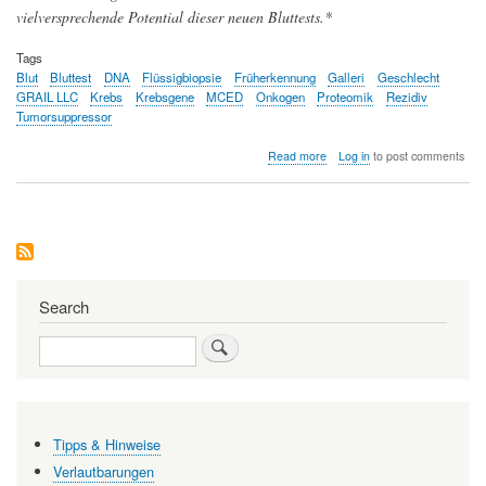
vielversprechende Potential dieser neuen Bluttests.*
Tags
Blut
Bluttest
DNA
Flüssigbiopsie
Früherkennung
Galleri
Geschlecht
GRAIL LLC
Krebs
Krebsgene
MCED
Onkogen
Proteomik
Rezidiv
Tumorsuppressor
about
Read more
Log in
to post comments
Bluttests
zur
Früherkennung
von
Krebserkrankungen
kündigen
sich
an
Search
Search
Tipps & Hinweise
Verlautbarungen