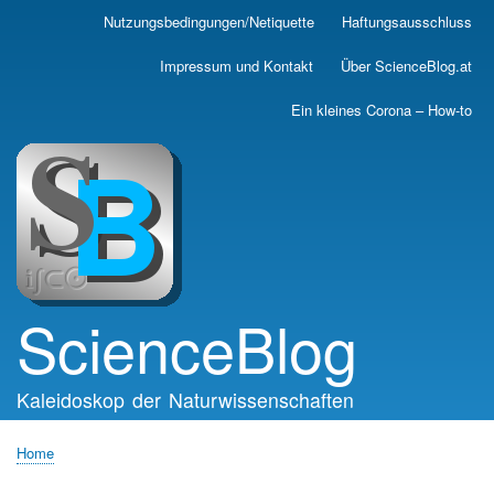
Skip
Nutzungsbedingungen/Netiquette
Haftungsausschluss
Main
to
main
navigation
Impressum und Kontakt
Über ScienceBlog.at
content
Ein kleines Corona – How-to
ScienceBlog
Kaleidoskop der Naturwissenschaften
Home
Breadcrumb