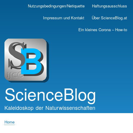
Skip
Nutzungsbedingungen/Netiquette
Haftungsausschluss
Main
to
main
navigation
Impressum und Kontakt
Über ScienceBlog.at
content
Ein kleines Corona – How-to
ScienceBlog
Kaleidoskop der Naturwissenschaften
Home
Breadcrumb