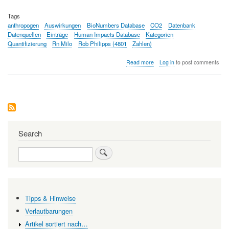
Tags
anthropogen
Auswirkungen
BioNumbers Database
CO2
Datenbank
Datenquellen
Einträge
Human Impacts Database
Kategorien
Quantifizierung
Rn Milo
Rob Philipps (4801
Zahlen)
about
Read more
Log in
to post comments
"Macht
Euch
die
Erde
untertan"
-
die
Human
Search
Impacts
Database
Search
quantifiziert
die
Folgen
Tipps & Hinweise
Verlautbarungen
Artikel sortiert nach…