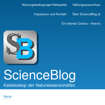
Skip
Nutzungsbedingungen/Netiquette
Haftungsausschluss
Main
to
main
navigation
Impressum und Kontakt
Über ScienceBlog.at
content
Ein kleines Corona – How-to
ScienceBlog
Kaleidoskop der Naturwissenschaften
Home
Breadcrumb