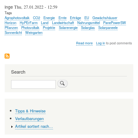
inge
Thu, 27.01.2022 - 12:59
Tags
Agrophotovoltaik
CO2
Energie
Ernte
Erträge
EU
Gewächshäuser
Horizon
HyPErFarm
Land
Landwirtschaft
Nahrungsmittel
PanePowerSW
Pflanzen
Photovoltaik
Projekte
Solarenergie
Solarglas
Solarpaneele
Sonnenlicht
Weingarten
about
Read more
Log in
to post comments
Agrophotovoltaik
-
Anbausystem
zur
gleichzeitigen
Search
Erzeugung
von
Search
Energie
und
Nahrungsmitteln
Tipps & Hinweise
Verlautbarungen
Artikel sortiert nach…