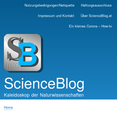
Skip
Nutzungsbedingungen/Netiquette
Haftungsausschluss
Main
to
main
navigation
Impressum und Kontakt
Über ScienceBlog.at
content
Ein kleines Corona – How-to
ScienceBlog
Kaleidoskop der Naturwissenschaften
Home
Breadcrumb