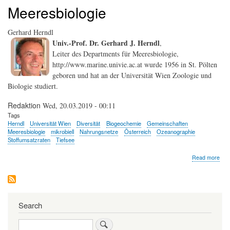
Meeresbiologie
Gerhard Herndl
Univ.-Prof. Dr. Gerhard J. Herndl
,
Leiter des Departments für Meeresbiologie,
http://www.marine.univie.ac.at wurde 1956 in St. Pölten
geboren und hat an der Universität Wien Zoologie und
Biologie studiert.
Redaktion
Wed, 20.03.2019 - 00:11
Tags
Herndl
Universität Wien
Diversität
Biogeochemie
Gemeinschaften
Meeresbiologie
mikrobiell
Nahrungsnetze
Österreich
Ozeanographie
Stoffumsatzraten
Tiefsee
abo
Read more
Ger
Her
Search
Search