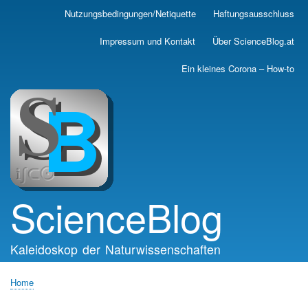
Skip
Nutzungsbedingungen/Netiquette
Haftungsausschluss
Main
to
main
navigation
Impressum und Kontakt
Über ScienceBlog.at
content
Ein kleines Corona – How-to
ScienceBlog
Kaleidoskop der Naturwissenschaften
Home
Breadcrumb