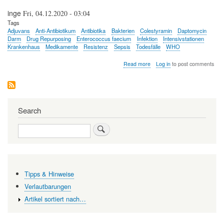
inge
Fri, 04.12.2020 - 03:04
Tags
Adjuvans
Anti-Antibiotikum
Antibiotika
Bakterien
Colestyramin
Daptomycin
Darm
Drug Repurposing
Enterococcus faecium
Infektion
Intensivstationen
Krankenhaus
Medikamente
Resistenz
Sepsis
Todesfälle
WHO
about
Read more
Log in
to post comments
Anti-
Antibiotikum
-
zusammen
mit
Search
Antibiotikum
angewandt
Search
-
kann
die
Entwicklung
von
Antibiotika-
Tipps & Hinweise
resistenten
Bakterien
Verlautbarungen
stoppen
Artikel sortiert nach…