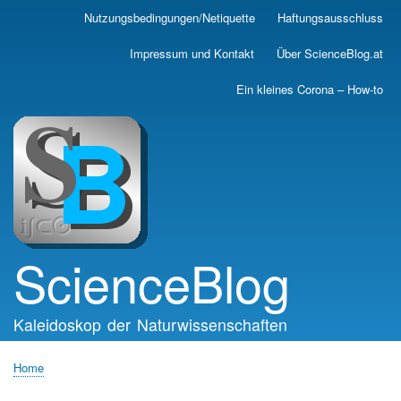
Skip
Nutzungsbedingungen/Netiquette
Haftungsausschluss
Main
to
main
navigation
Impressum und Kontakt
Über ScienceBlog.at
content
Ein kleines Corona – How-to
ScienceBlog
Kaleidoskop der Naturwissenschaften
Home
Breadcrumb