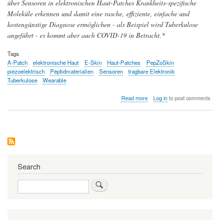
über Sensoren in elektronischen Haut-Patches Krankheits-spezifische
Moleküle erkennen und damit eine rasche, effiziente, einfache und
kostengünstige Diagnose ermöglichen - als Beispiel wird Tuberkulose
angeführt - es kommt aber auch COVID-19 in Betracht.*
Tags
A-Patch
elektronische Haut
E-Skin
Haut-Patches
PepZoSkin
piezoelektrisch
Peptidmaterialien
Sensoren
tragbare Elektronik
Tuberkulose
Wearable
about
Read more
Log in
to post comments
Elektronische
Haut-
Patches
zur
Wiederherstellung
verlorener
Sinnesempfindung
und
Search
Erkennung
von
Search
Krankheiten