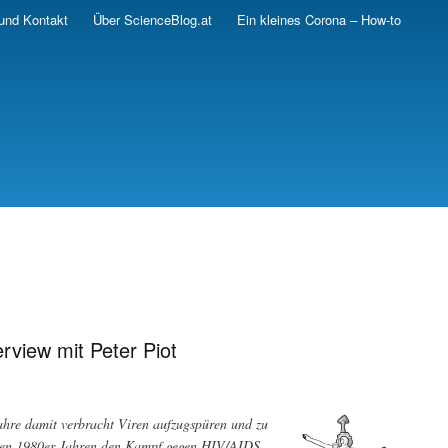
und Kontakt
Über ScienceBlog.at
Ein kleines Corona – How-to
rview mit Peter Piot
Jahre damit verbracht Viren aufzugspüren und zu
 den 1980er Jahren den Kampf gegen HIV/AIDS