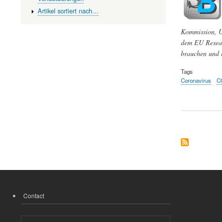
Artikel sortiert nach…
Kommission, Ur
dem EU Researc
brauchen und ü
Tags
Coronavirus
C
Contact
FOOTER
MENU