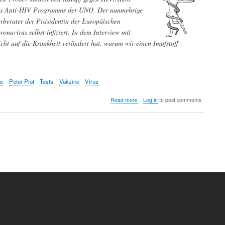
r des Anti-HIV Programms der UNO. Der nunmehrige
berater der Präsidentin der Europäischen
navirus selbst infiziert. In dem Interview mit
ht auf die Krankheit verändert hat, warum wir einen Impfstoff
ie
Peter Piot
Tests
Vakzine
Virus
about
Read more
Log in
to post comments
Wir
stehen
erst
am
Anfang
der
Coronavirus-
Pandemie
-
Interview
mit
Peter
Piot