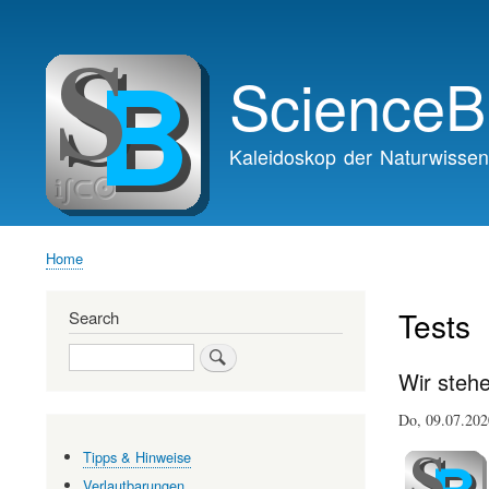
Main
navigation
ScienceB
Kaleidoskop der Naturwissen
Home
Breadcrumb
Tests
Search
Search
Wir stehe
Do, 09.07.20
Tipps & Hinweise
Verlautbarungen