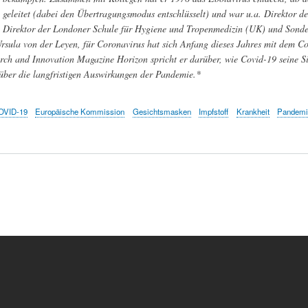
geleitet (dabei den Übertragungsmodus entschlüsselt) und war u.a. Direkto
Direktor der Londoner Schule für Hygiene und Tropenmedizin (UK) und Sonder
sula von der Leyen, für Coronavirus hat sich Anfang dieses Jahres mit dem Coro
h and Innovation Magazine Horizon spricht er darüber, wie Covid-19 seine Sic
ber die langfristigen Auswirkungen der Pandemie.*
OVID-19
Europäische Kommission
Gesichtsmasken
Impfstoff
Krankheit
Pandem