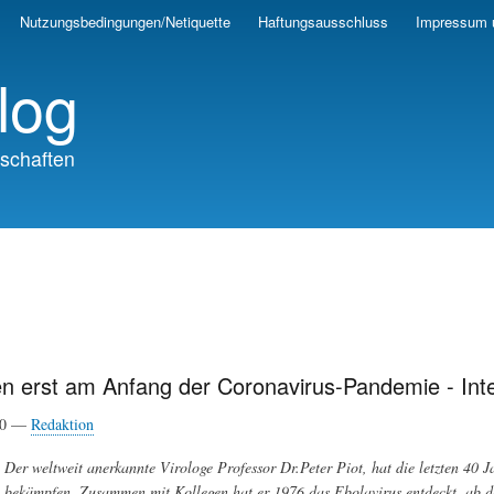
Skip
Nutzungsbedingungen/Netiquette
Haftungsausschluss
Impressum 
to
main
log
content
schaften
n erst am Anfang der Coronavirus-Pandemie - Inte
20 —
Redaktion
Der weltweit anerkannte Virologe Professor Dr.Peter Piot, hat die letzten 40 
bekämpfen. Zusammen mit Kollegen hat er 1976 das Ebolavirus entdeckt, ab