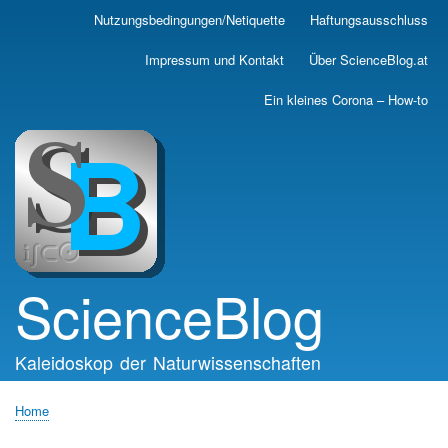
Skip
Nutzungsbedingungen/Netiquette
Haftungsausschluss
Main
to
main
navigation
Impressum und Kontakt
Über ScienceBlog.at
content
Ein kleines Corona – How-to
ScienceBlog
Kaleidoskop der Naturwissenschaften
Home
Breadcrumb