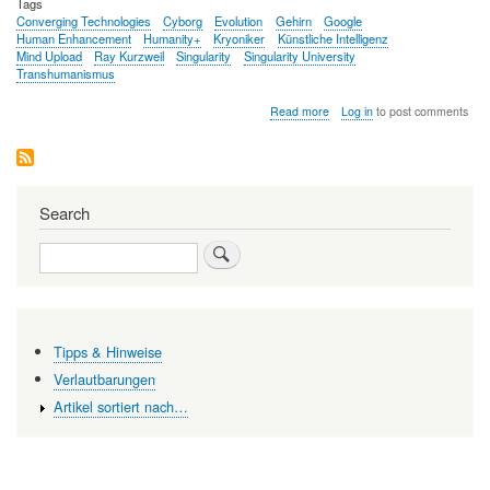
Tags
Converging Technologies
Cyborg
Evolution
Gehirn
Google
Human Enhancement
Humanity+
Kryoniker
Künstliche Intelligenz
Mind Upload
Ray Kurzweil
Singularity
Singularity University
Transhumanismus
about
Read more
Log in
to post comments
Transhumanismus
-
der
Mensch
steuert
Search
selbst
seine
Search
Evolution
Tipps & Hinweise
Verlautbarungen
Artikel sortiert nach…