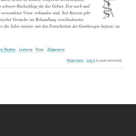
h schwere Rückschläge für das Gebiet. Erst nach und
n verwendeten Viren verbunden sind. Seit Kurzem gibt
inischer Versuche zur Behandlung verschiedenster,
 die Jahre intensiv mit den Fortschritten der Gentherapie befasst; sie
he Studien
Luxturna
Viren
Zolgensma
about
Read more
Log in
to post comments
Gentherapie
-
ein
Update