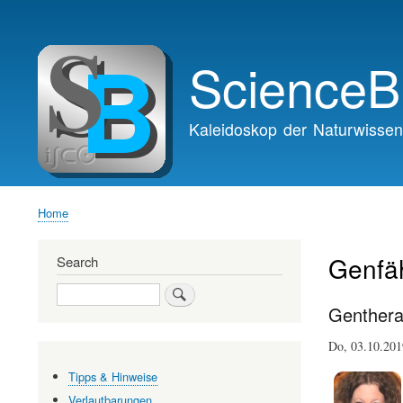
Main
navigation
ScienceB
Kaleidoskop der Naturwissen
Home
Breadcrumb
Genfä
Search
Search
Genthera
Do, 03.10.20
Tipps & Hinweise
Verlautbarungen