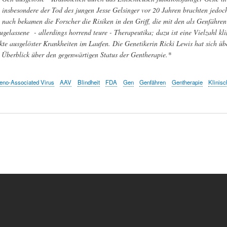
insbesondere der Tod des jungen Jesse Gelsinger vor 20 Jahren brachten jedoc
nach bekamen die Forscher die Risiken in den Griff, die mit den als Genfähre
zugelassene - allerdings horrend teure - Therapeutika; dazu ist eine Vielzahl kl
te ausgelöster Krankheiten im Laufen. Die Genetikerin Ricki Lewis hat sich über
n Überblick über den gegenwärtigen Status der Gentherapie.*
eno-Associated Virus
AAV
Blindheit
FDA
Gen
Genfähren
Gentherapie
Klinisc