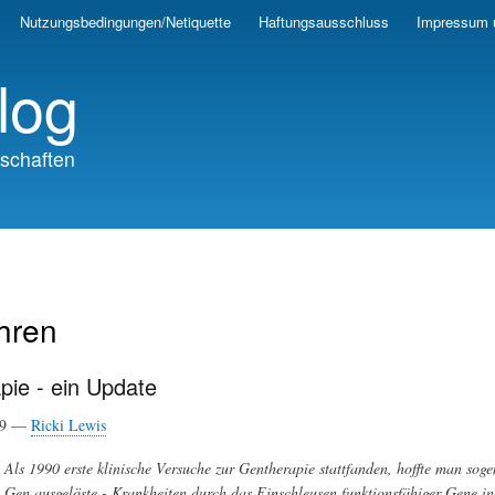
Skip
Nutzungsbedingungen/Netiquette
Haftungsausschluss
Impressum 
to
main
log
content
schaften
hren
pie - ein Update
19 —
Ricki Lewis
Als 1990 erste klinische Versuche zur Gentherapie stattfanden, hoffte man sog
Gen ausgelöste - Krankheiten durch das Einschleusen funktionsfähiger Gene in