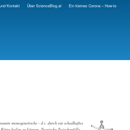
und Kontakt
Über ScienceBlog.at
Ein kleines Corona – How-to
enannte monogenetische - d.i. durch ein schadhaftes
 Kürze heilen zu können. Tragische Zwischenfälle,