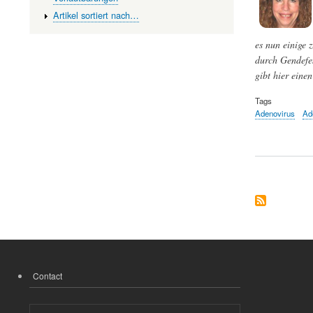
Artikel sortiert nach…
es nun einige 
durch Gendefek
gibt hier eine
Tags
Adenovirus
Ad
Contact
FOOTER
MENU