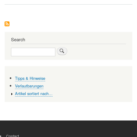
Assistive
Technologien
als
Unterstützung
von
Aktivem
Altern
Search
Search
Tipps & Hinweise
Verlautbarungen
Artikel sortiert nach…
Contact