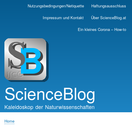
Skip
Nutzungsbedingungen/Netiquette
Haftungsausschluss
Main
to
main
navigation
Impressum und Kontakt
Über ScienceBlog.at
content
Ein kleines Corona – How-to
ScienceBlog
Kaleidoskop der Naturwissenschaften
Home
Breadcrumb