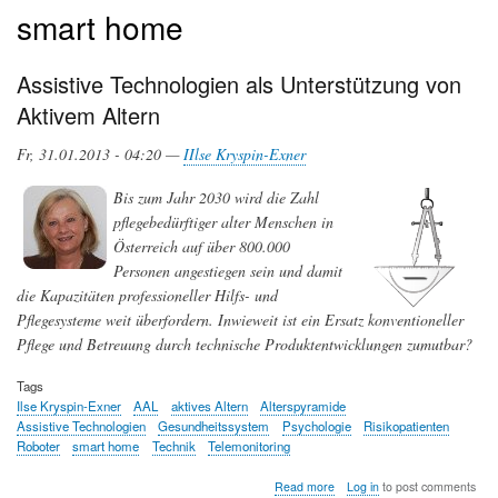
smart home
Assistive Technologien als Unterstützung von
Aktivem Altern
Fr, 31.01.2013 - 04:20 —
IIlse Kryspin-Exner
Bis zum Jahr 2030 wird die Zahl
pflegebedürftiger alter Menschen in
Österreich auf über 800.000
Personen angestiegen sein und damit
die Kapazitäten professioneller Hilfs- und
Pflegesysteme weit überfordern. Inwieweit ist ein Ersatz konventioneller
Pflege und Betreuung durch technische Produktentwicklungen zumutbar?
Tags
Ilse Kryspin-Exner
AAL
aktives Altern
Alterspyramide
Assistive Technologien
Gesundheitssystem
Psychologie
Risikopatienten
Roboter
smart home
Technik
Telemonitoring
about
Read more
Log in
to post comments