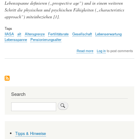
Lebensspanne definieren („prospective age“) und in einem weiteren
Schritt die physischen und psychischen Fähigkeiten („characteristics
approach“) miteinbeziehen [1].
Tags
IIASA
alt
Altersgrenze
Fertilitätsrate
Gesellschaft
Lebenserwartung
Lebensspanne
Pensionierungsalter
about
Read more
Log in
to post comments
Ab
wann
ist
man
wirklich
alt?
Search
Search
Tipps & Hinweise