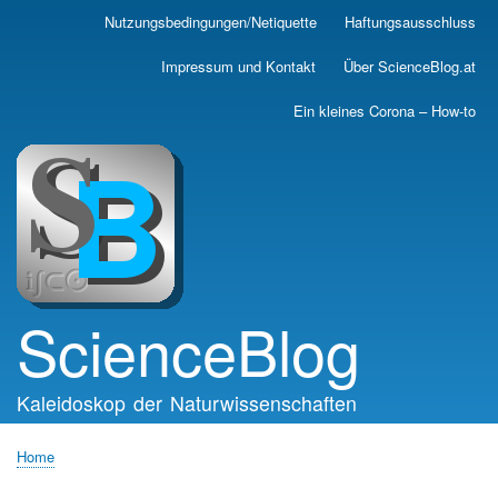
Skip
Nutzungsbedingungen/Netiquette
Haftungsausschluss
Main
to
main
navigation
Impressum und Kontakt
Über ScienceBlog.at
content
Ein kleines Corona – How-to
ScienceBlog
Kaleidoskop der Naturwissenschaften
Home
Breadcrumb