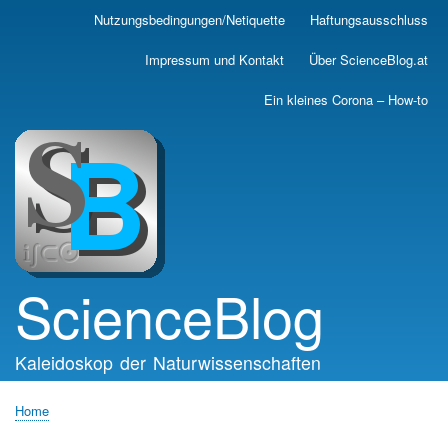
Skip
Nutzungsbedingungen/Netiquette
Haftungsausschluss
Main
to
main
navigation
Impressum und Kontakt
Über ScienceBlog.at
content
Ein kleines Corona – How-to
ScienceBlog
Kaleidoskop der Naturwissenschaften
Home
Breadcrumb