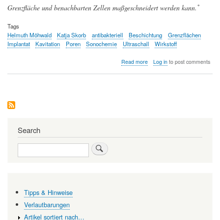
*
Grenzfläche und benachbarten Zellen maßgeschneidert werden kann.
Tags
Helmuth Möhwald
Katja Skorb
antibakteriell
Beschichtung
Grenzflächen
Implantat
Kavitation
Poren
Sonochemie
Ultraschall
Wirkstoff
about
Read more
Log in
to post comments
Von
antibakteriellen
Beschichtungen
zu
Implantaten
Search
Search
Tipps & Hinweise
Verlautbarungen
Artikel sortiert nach…