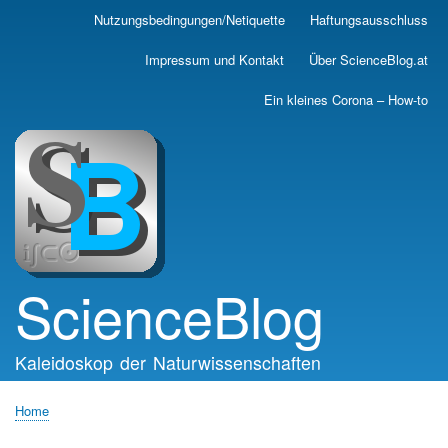
Skip
Nutzungsbedingungen/Netiquette
Haftungsausschluss
Main
to
main
navigation
Impressum und Kontakt
Über ScienceBlog.at
content
Ein kleines Corona – How-to
ScienceBlog
Kaleidoskop der Naturwissenschaften
Home
Breadcrumb