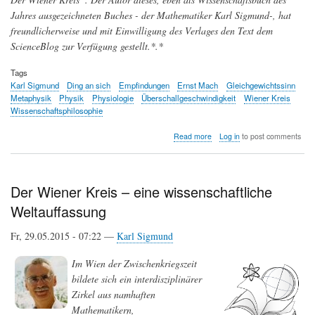
Jahres ausgezeichneten Buches - der Mathematiker Karl Sigmund-, hat
freundlicherweise und mit Einwilligung des Verlages den Text dem
ScienceBlog zur Verfügung gestellt.*.*
Tags
Karl Sigmund
Ding an sich
Empfindungen
Ernst Mach
Gleichgewichtssinn
Metaphysik
Physik
Physiologie
Überschallgeschwindigkeit
Wiener Kreis
Wissenschaftsphilosophie
about
Read more
Log in
to post comments
Von
der
Experimentalphysik
zur
Der Wiener Kreis – eine wissenschaftliche
anti-
Weltauffassung
metaphysischen
Wissenschaftsphilosophie:
zum
Fr, 29.05.2015 - 07:22 —
Karl Sigmund
100.
Todestag
Im Wien der Zwischenkriegszeit
von
bildete sich ein interdisziplinärer
Ernst
Mach
Zirkel aus namhaften
Mathematikern,