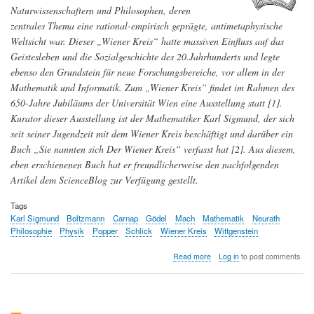
Naturwissenschaftern und Philosophen, deren
zentrales Thema eine rational-empirisch geprägte, antimetaphysische
Weltsicht war. Dieser „Wiener Kreis“ hatte massiven Einfluss auf das
Geistesleben und die Sozialgeschichte des 20.Jahrhunderts und legte
ebenso den Grundstein für neue Forschungsbereiche, vor allem in der
Mathematik und Informatik. Zum „Wiener Kreis“ findet im Rahmen des
650-Jahre Jubiläums der Universität Wien eine Ausstellung statt [1].
Kurator dieser Ausstellung ist der Mathematiker Karl Sigmund, der sich
seit seiner Jugendzeit mit dem Wiener Kreis beschäftigt und darüber ein
Buch „Sie nannten sich Der Wiener Kreis“ verfasst hat [2]. Aus diesem,
eben erschienenen Buch hat er freundlicherweise den nachfolgenden
Artikel dem ScienceBlog zur Verfügung gestellt.
Tags
Karl Sigmund
Boltzmann
Carnap
Gödel
Mach
Mathematik
Neurath
Philosophie
Physik
Popper
Schlick
Wiener Kreis
Wittgenstein
about
Read more
Log in
to post comments
Der
Wiener
Kreis
–