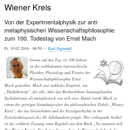
Wiener Kreis
Von der Experimentalphysik zur anti-
metaphysischen Wissenschaftsphilosophie:
zum 100. Todestag von Ernst Mach
Fr, 19.02.2016 - 08:59 —
Karl Sigmund
Genau auf den Tag vor 100 Jahren
ist der weltbekannte österreichische
Physiker, Physiologe und Pionier der
Wissenschaftsphilosophie Ernst
Mach gestorben. Mach war radikaler Empirist, ein
„Denkökonom“, der alle, über das Beobachtbare hinausgehenden
Spekulationen als metaphysisch von sich wies. Damit wurde Mach zu
einem der geistigen Gründungsväter des philosophischen Zirkels „Wiener
Kreis“, der das Geistesleben und die Sozialgeschichte in der
Zwischenkriegszeit des 20. Jahrhunderts prägte. Der vorliegende Artikel
ist die verkürzte Fassung eines Kapitels aus dem Buch „Sie nannten sich
Der Wiener Kreis“. Der Autor dieses, eben als Wissenschaftsbuch des