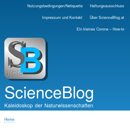
Skip
Nutzungsbedingungen/Netiquette
Haftungsausschluss
Main
to
main
navigation
Impressum und Kontakt
Über ScienceBlog.at
content
Ein kleines Corona – How-to
ScienceBlog
Kaleidoskop der Naturwissenschaften
Home
Breadcrumb