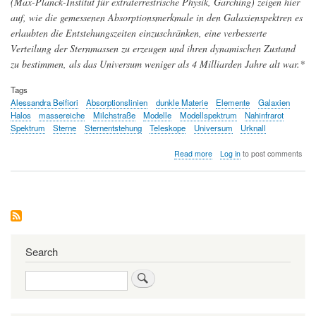
(Max-Planck-Institut für extraterrestrische Physik, Garching) zeigen hier
auf, wie die gemessenen Absorptionsmerkmale in den Galaxienspektren es
erlaubten die Entstehungszeiten einzuschränken, eine verbesserte
Verteilung der Sternmassen zu erzeugen und ihren dynamischen Zustand
zu bestimmen, als das Universum weniger als 4 Milliarden Jahre alt war.*
Tags
Alessandra Beifiori
Absorptionslinien
dunkle Materie
Elemente
Galaxien
Halos
massereiche
Milchstraße
Modelle
Modellspektrum
Nahinfrarot
Spektrum
Sterne
Sternentstehung
Teleskope
Universum
Urknall
about
Read more
Log in
to post comments
Beobachtung
der
Entstehung
der
massereichsten
Galaxien
im
Universum
Search
Search