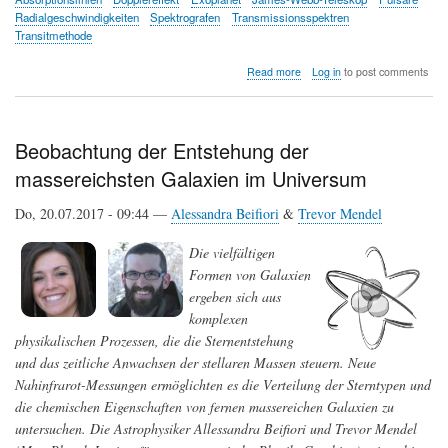
Radialgeschwindigkeiten
Spektrografen
Transmissionsspektren
Transitmethode
about
Read more
Log in
to post comments
Die
Entdeckung
ferner
Welten:
Beobachtung der Entstehung der
Exoplaneten
massereichsten Galaxien im Universum
Do, 20.07.2017 - 09:44 —
Alessandra Beifiori
&
Trevor Mendel
Die vielfältigen
Formen von Galaxien
ergeben sich aus
komplexen
physikalischen Prozessen, die die Sternentstehung
und das zeitliche Anwachsen der stellaren Massen steuern. Neue
Nahinfrarot-Messungen ermöglichten es die Verteilung der Sterntypen und
die chemischen Eigenschaften von fernen massereichen Galaxien zu
untersuchen. Die Astrophysiker Allessandra Beifiori und Trevor Mendel