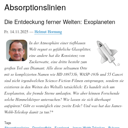
Absorptionslinien
Die Entdeckung ferner Welten: Exoplaneten
Fr. 14.11.2025 —
Helmut Hornung
In der Atmosphäre einer tiefblauen
Welt regnet es gefährliche Glassplitter,
eine andere hat die Konsistenz von
Zuckerwatte, eine dritte besteht zum
großen Teil aus Diamant. Alle diese seltsamen Orte
mit so komplizierten Namen wie HD 189733b, WASP-193b und 55 Cancri
sind nicht irgendwelchen Science-Fiction-Filmen entsprungen, sondern sie
existieren in den Weiten des Weltalls tatsächlich: Es handelt sich um
Exoplaneten, die fremde Sterne umlaufen. Wie aber können Forschende
solche Himmelskörper untersuchen? Wie lassen sie sich überhaupt
aufspüren? Gibt es womöglich eine zweite Erde? Und was hat das James-
Webb-Teleskop damit zu tun?*
Tags
Absorptionslinien
Dopplereffekt
Exoplanet
James-Webb-Teleskop
Pulsare