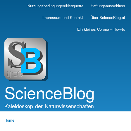
Skip
Nutzungsbedingungen/Netiquette
Haftungsausschluss
Main
to
main
navigation
Impressum und Kontakt
Über ScienceBlog.at
content
Ein kleines Corona – How-to
ScienceBlog
Kaleidoskop der Naturwissenschaften
Home
Breadcrumb