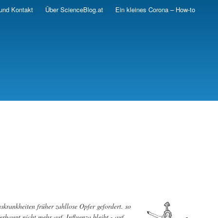
und Kontakt
Über ScienceBlog.at
Ein kleines Corona – How-to
nskrankheiten früher zahllose Opfer gefordert. so
erhaupt nicht mehr auf. Influenza bleibt - auf