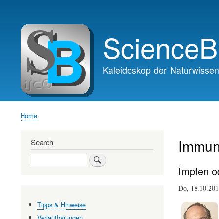
Main
navigation
ScienceB
Kaleidoskop der Naturwissen
Home
Breadcrumb
Immun
Search
Search
Impfen od
Do, 18.10.20
Tipps & Hinweise
Verlautbarungen