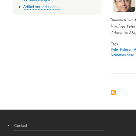
Artikel sortiert nach…
Stämmen von In
Virologe Peter
Jahren im Blog
Tags
Peter Palese
A
Neuraminidase
Contact
FOOTER
MENU