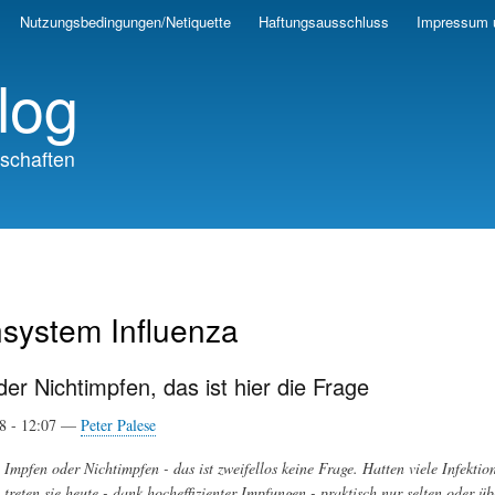
Skip
Nutzungsbedingungen/Netiquette
Haftungsausschluss
Impressum 
to
main
log
content
schaften
system Influenza
er Nichtimpfen, das ist hier die Frage
18 - 12:07 —
Peter Palese
Impfen oder Nichtimpfen - das ist zweifellos keine Frage. Hatten viele Infektio
treten sie heute - dank hocheffizienter Impfungen - praktisch nur selten oder üb