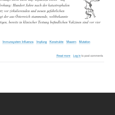
edrohung: Hundert Jahre nach der katastrophalen
z vor zirkulierenden und neuen gefährlichen
igt der aus Österreich stammende, weltbekannte
en, bereits in klinischer Testung befindlichen Vakzinen sind vor vier
Immunsystem Influenza
Impfung
Konstrukte
Masern
Mutation
about
Read more
Log in
to post comments
Impfen
oder
Nichtimpfen,
das
ist
hier
die
Frage