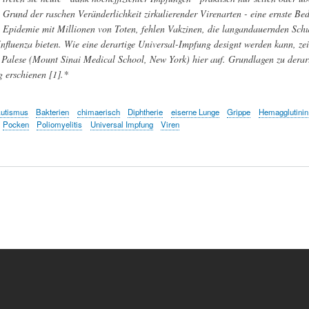
Grund der raschen Veränderlichkeit zirkulierender Virenarten - eine ernste B
Epidemie mit Millionen von Toten, fehlen Vakzinen, die langandauernden Schut
fluenza bieten. Wie eine derartige Universal-Impfung designt werden kann, ze
 Palese (Mount Sinai Medical School, New York) hier auf. Grundlagen zu derartig
 erschienen [1].*
utismus
Bakterien
chimaerisch
Diphtherie
eiserne Lunge
Grippe
Hemagglutinin
Pocken
Poliomyelitis
Universal Impfung
Viren