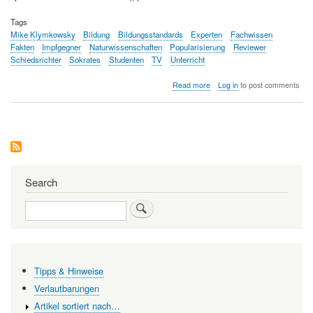
Tags
Mike Klymkowsky
Bildung
Bildungsstandards
Experten
Fachwissen
Fakten
Impfgegner
Naturwissenschaften
Popularisierung
Reviewer
Schiedsrichter
Sokrates
Studenten
TV
Unterricht
about
Read more
Log in
to post comments
Ist
ein
bisschen
Naturwissenschaft
ein
gefährlich'
Ding?
Search
Search
Tipps & Hinweise
Verlautbarungen
Artikel sortiert nach…