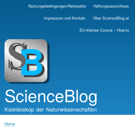
Skip
Nutzungsbedingungen/Netiquette
Haftungsausschluss
Main
to
main
navigation
Impressum und Kontakt
Über ScienceBlog.at
content
Ein kleines Corona – How-to
ScienceBlog
Kaleidoskop der Naturwissenschaften
Home
Breadcrumb