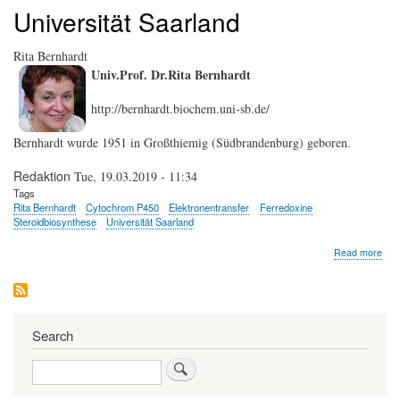
Universität Saarland
Rita Bernhardt
Univ.Prof. Dr.Rita Bernhardt
http://bernhardt.biochem.uni-sb.de/
Bernhardt wurde 1951 in Großthiemig (Südbrandenburg) geboren.
Redaktion
Tue, 19.03.2019 - 11:34
Tags
Rita Bernhardt
Cytochrom P450
Elektronentransfer
Ferredoxine
Steroidbiosynthese
Universität Saarland
abo
Read more
Rita
Ber
Search
Search