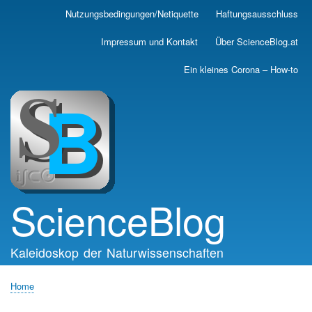
Skip
Nutzungsbedingungen/Netiquette
Haftungsausschluss
Main
to
main
navigation
Impressum und Kontakt
Über ScienceBlog.at
content
Ein kleines Corona – How-to
ScienceBlog
Kaleidoskop der Naturwissenschaften
Home
Breadcrumb