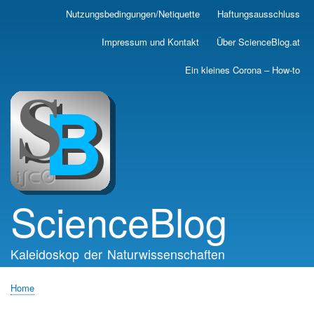
Skip
Nutzungsbedingungen/Netiquette
Haftungsausschluss
Main
to
main
navigation
Impressum und Kontakt
Über ScienceBlog.at
content
Ein kleines Corona – How-to
ScienceBlog
Kaleidoskop der Naturwissenschaften
Home
Breadcrumb