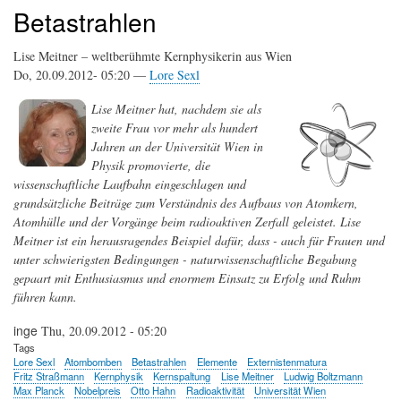
Betastrahlen
Lise Meitner – weltberühmte Kernphysikerin aus Wien
Do, 20.09.2012- 05:20 —
Lore Sexl
Lise Meitner hat, nachdem sie als
zweite Frau vor mehr als hundert
Jahren an der Universität Wien in
Physik promovierte, die
wissenschaftliche Laufbahn eingeschlagen und
grundsätzliche Beiträge zum Verständnis des Aufbaus von Atomkern,
Atomhülle und der Vorgänge beim radioaktiven Zerfall geleistet. Lise
Meitner ist ein herausragendes Beispiel dafür, dass - auch für Frauen und
unter schwierigsten Bedingungen - naturwissenschaftliche Begabung
gepaart mit Enthusiasmus und enormem Einsatz zu Erfolg und Ruhm
führen kann.
inge
Thu, 20.09.2012 - 05:20
Tags
Lore Sexl
Atombomben
Betastrahlen
Elemente
Externistenmatura
Fritz Straßmann
Kernphysik
Kernspaltung
Lise Meitner
Ludwig Boltzmann
Max Planck
Nobelpreis
Otto Hahn
Radioaktivität
Universität Wien